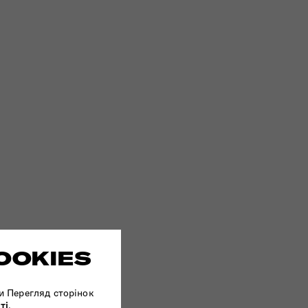
OOKIES
и Перегляд сторінок
ті
.