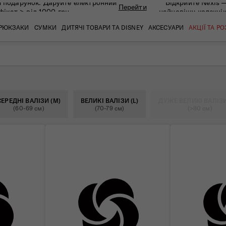
 подарунок. Даруйте eлектронний
Відкрийте Nexis 
Перейти
фікат > від 1000 грн
найновішу колекці
РЮКЗАКИ
СУМКИ
ДИТЯЧІ ТОВАРИ ТА DISNEY
АКСЕСУАРИ
АКЦІЇ ТА Р
кат
кат
кат
кат
кат
кат
СЕРЕДНІ ВАЛІЗИ (M)
ВЕЛИКІ ВАЛІЗИ (L)
ДУЖЕ ВЕЛИКІ ВАЛІЗИ
(60-69 см)
(70-79 см)
(>80 см)
 ЗАПИТАННЯ
СЕРВІСН