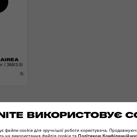
 AIREA
г | 38(43,5)
Порівняти
ITE ВИКОРИСТОВУЄ C
ує файли cookie для зручнішої роботи користувача. Продовжуюч
сь на використання файлів cookie та
Політикою Конфіденційнос