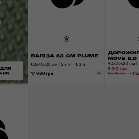
ДОРОЖНЯ
ВАЛІЗА 63 СМ PLUME
MOVE 5.0
40х25х20 см | 0
63х45х25 см | 2,7 кг | 63 л
 ДЛЯ
5 512 грн
Порівняти
17 660 грн
- 1 
ARK
6 890 грн