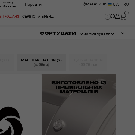
— нашу
Перейти
UA
RU
МАГАЗИНИ
ю багажу
ОЗПРОДАЖІ
СЕРВІС ТА БРЕНД
СОРТУВАТИ
 (XL)
МАЛЕНЬКІ ВАЛІЗИ (S)
ДИТЯЧІ ВАЛІЗИ
(≦ 55см)
(55-75 см)
ВИГОТОВЛЕНО ІЗ
ПРЕМІАЛЬНИХ
МАТЕРІАЛІВ
ИЙ ЦЕНТР В КИЄВІ