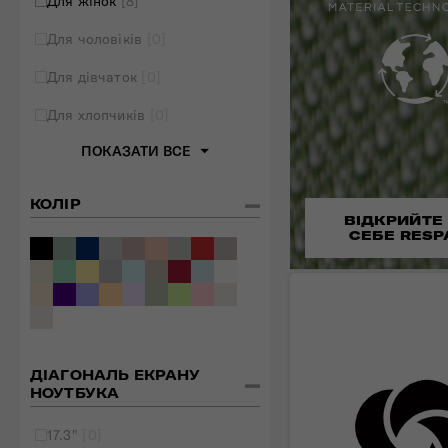
Для жінок
[8]
Для чоловіків
[0]
Для дівчаток
[0]
Для хлопчиків
[0]
ПОКАЗАТИ ВСЕ
КОЛІР
ВІДКРИЙТЕ
СЕБЕ RESP
ДІАГОНАЛЬ ЕКРАНУ
НОУТБУКА
17.3"
[0]