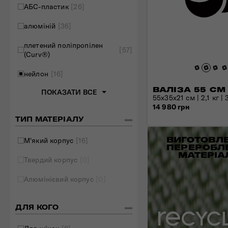
АБС-пластик
[26]
Складані сумки
алюміній
[36]
Дивитись все
плетений поліпропілен
[57]
(Curv®)
нейлон
[16]
ВАЛІЗА 55 СМ
ПОКАЗАТИ ВСЕ
55x35x21 см | 2,1 кг | 
14 980 грн
ТИП МАТЕРІАЛУ
ВИГОТОВЛЕ
М'який корпус
[16]
ПЕРЕРОБЛ
МАТЕРІА
Твердий корпус
[0]
Алюмінієвий корпус
[0]
ДЛЯ КОГО