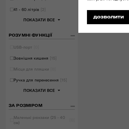
41 - 60 літрів
[2]
ДОЗВОЛИТИ
ПОКАЗАТИ ВСЕ
РОЗУМНІ ФУНКЦІЇ
USB-порт
[0]
Зовнішня кишеня
[15]
Місце для пляшки
[0]
Ручка для перенесення
[15]
ПОКАЗАТИ ВСЕ
ЗА РОЗМІРОМ
Маленькі рюкзаки (25 - 40
[0]
см)