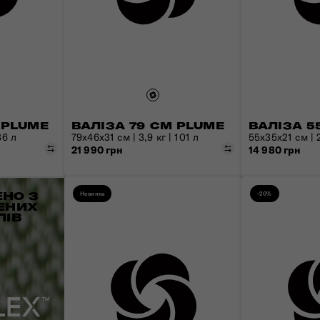
 PLUME
ВАЛІЗА 79 СМ PLUME
ВАЛІЗА 5
36 л
79x46x31 см | 3,9 кг | 101 л
55x35x21 см | 2
Порівняти
Порівняти
21 990 грн
14 980 грн
НО З
Новинка
-20%
ЕНИХ
ЛІВ