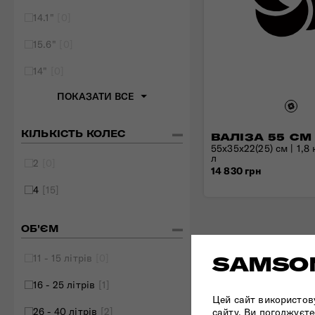
14.1"
[0]
15.6"
[0]
14"
[0]
ПОКАЗАТИ ВСЕ
КІЛЬКІСТЬ КОЛЕС
ВАЛІЗА 55 СМ
55x35x22(25) см | 1,8 к
л
2
[0]
14 830 грн
4
[15]
ОБ'ЄМ
11 - 15 літрів
[0]
SAMSON
16 - 25 літрів
[1]
Цей сайт використов
26 - 40 літрів
[2]
сайту, Ви погоджуєте