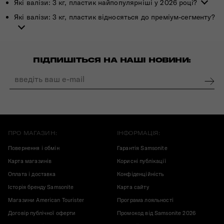
Які валізи: 3 кг, пластик найпопулярніші у 2026 році?
Які валізи: 3 кг, пластик відносяться до преміум-сегменту?
ПІДПИШІТЬСЯ НА НАШІ НОВИНИ:
ПРО МАГАЗИН:
ІНФОРМАЦІЯ:
Повернення і обмін
Гарантія Samsonite
Карта магазинів
Корисні публікації
Оплата і доставка
Конфіденційність
Історія бренду Samsonite
Карта сайту
Магазини American Tourister
Програма лояльності
Договір публічної оферти
Промокод від Samsonite 2026