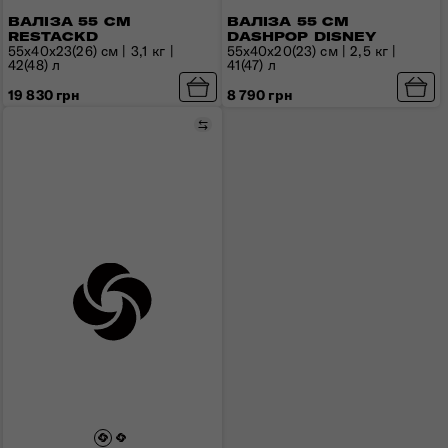
ВАЛІЗА 55 СМ
ВАЛІЗА 55 СМ
RESTACKD
DASHPOP DISNEY
55x40x23(26) см | 3,1 кг |
55x40x20(23) см | 2,5 кг |
42(48) л
41(47) л
19 830 грн
8 790 грн
Порівняти