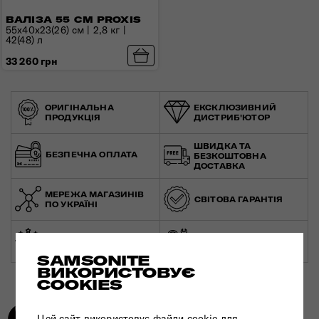
ВАЛІЗА 55 СМ PROXIS
55x40x23(26) см | 2,8 кг |
42(48) л
33 260 грн
ОРИГІНАЛЬНА
ЕКСКЛЮЗИВНИЙ
ПРОДУКЦІЯ
ДИСТРИБ'ЮТОР
ШВИДКА ТА
БЕЗПЕЧНА ОПЛАТА
БЕЗКОШТОВНА
ДОСТАВКА
МЕРЕЖА МАГАЗИНІВ
СВІТОВА ГАРАНТІЯ
ПО УКРАЇНІ
ЕКСПЕРТНА
ЗРОБЛЕНО В ЄВРОПІ
КОНСУЛЬТАЦІЯ
SAMSONITE
ВИКОРИСТОВУЄ
COOKIES
Цей сайт використовує файли cookie для