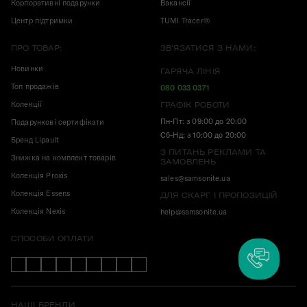
Корпоративні подарунки
Вакансії
Центр підтримки
TUMI Tracer®
ПРО ТОВАР:
ЗВ'ЯЗАТИСЯ З НАМИ:
Новинки
ГАРЯЧА ЛІНІЯ
Топ продажів
080 033 0371
Колекції
ГРАФІК РОБОТИ
Пн-Пт: з 09:00 до 20:00
Подарункові сертифікати
Сб-Нд: з 10:00 до 20:00
Бренд Lipault
З ПИТАНЬ РЕКЛАМИ ТА
Знижка на комплект товарів
ЗАМОВЛЕНЬ
Колекція Proxis
sales@samsonite.ua
Колекція Essens
ДЛЯ СКАРГ І ПРОПОЗИЦІЙ
Колекція Nexis
help@samsonite.ua
СПОСОБИ ОПЛАТИ
НАШІ БРЕНДИ