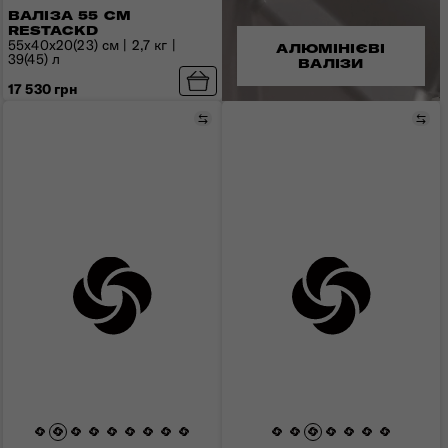
ВАЛІЗА 55 СМ
RESTACKD
55x40x20(23) см | 2,7 кг |
АЛЮМІНІЄВІ
39(45) л
ВАЛІЗИ
17 530 грн
Порівняти
Пор