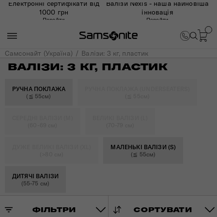
Електронні сертифікати від
Валізи Nexis - наша найновіша
1000 грн
інновація
Перейти
Перейти
Самсонайт (Україна)
Валізи: 3 кг, пластик
ВАЛІЗИ: 3 КГ, ПЛАСТИК
РУЧНА ПОКЛАЖА
РУЧНА ПОКЛАЖА (UNDERSEATERS)
(≦ 55см)
(≦ 55см)
СЕРЕДНІ ВАЛІЗИ (M)
ВЕЛИКІ ВАЛІЗИ (L)
(60-69 см)
(70-79 см)
ДУЖЕ ВЕЛИКІ ВАЛІЗИ (XL)
МАЛЕНЬКІ ВАЛІЗИ (S)
(>80 см)
(≦ 55см)
ДИТЯЧІ ВАЛІЗИ
(55-75 см)
ФІЛЬТРИ
СОРТУВАТИ