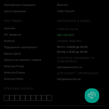
Корпоративні подарунки
Вакансії
Центр підтримки
TUMI Tracer®
ПРО ТОВАР:
ЗВ'ЯЗАТИСЯ З НАМИ:
Новинки
ГАРЯЧА ЛІНІЯ
Топ продажів
080 033 0371
Колекції
ГРАФІК РОБОТИ
Пн-Пт: з 09:00 до 20:00
Подарункові сертифікати
Сб-Нд: з 10:00 до 20:00
Бренд Lipault
З ПИТАНЬ РЕКЛАМИ ТА
Знижка на комплект товарів
ЗАМОВЛЕНЬ
Колекція Proxis
sales@samsonite.ua
Колекція Essens
ДЛЯ СКАРГ І ПРОПОЗИЦІЙ
Колекція Nexis
help@samsonite.ua
СПОСОБИ ОПЛАТИ