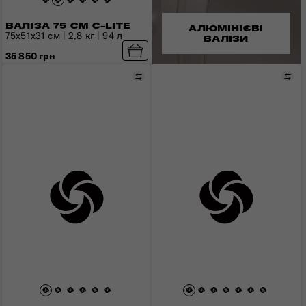
ВАЛІЗА 75 СМ C-LITE
АЛЮМІНІЄВІ
75x51x31 см | 2,8 кг | 94 л
ВАЛІЗИ
35 850 грн
Порівняти
Пор