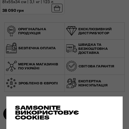
81x55x34 см | 3,1 кг | 123 л
38 090 грн
ОРИГІНАЛЬНА
ЕКСКЛЮЗИВНИЙ
ПРОДУКЦІЯ
ДИСТРИБ'ЮТОР
ШВИДКА ТА
БЕЗПЕЧНА ОПЛАТА
БЕЗКОШТОВНА
ДОСТАВКА
МЕРЕЖА МАГАЗИНІВ
СВІТОВА ГАРАНТІЯ
ПО УКРАЇНІ
ЕКСПЕРТНА
ЗРОБЛЕНО В ЄВРОПІ
КОНСУЛЬТАЦІЯ
SAMSONITE
ВИКОРИСТОВУЄ
COOKIES