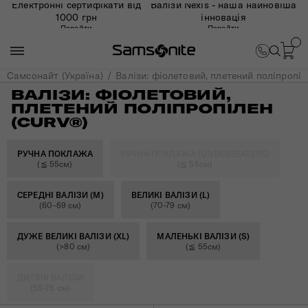
Електронні сертифікати від
Валізи Nexis - наша найновіша
1000 грн
інновація
Перейти
Перейти
Самсонайт (Україна)
Валізи: фіолетовий, плетений поліпропіл
ВАЛІЗИ: ФІОЛЕТОВИЙ,
ПЛЕТЕНИЙ ПОЛІПРОПІЛЕН
(CURV®)
РУЧНА ПОКЛАЖА
РУЧНА ПОКЛАЖА (UNDERSEATERS)
(≦ 55см)
(≦ 55см)
СЕРЕДНІ ВАЛІЗИ (M)
ВЕЛИКІ ВАЛІЗИ (L)
(60-69 см)
(70-79 см)
ДУЖЕ ВЕЛИКІ ВАЛІЗИ (XL)
МАЛЕНЬКІ ВАЛІЗИ (S)
(>80 см)
(≦ 55см)
ДИТЯЧІ ВАЛІЗИ
(55-75 см)