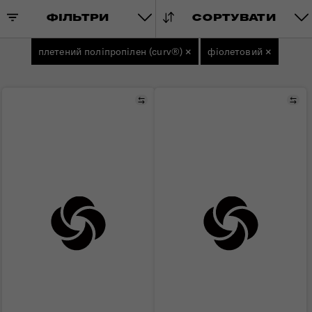
ФІЛЬТРИ
СОРТУВАТИ
плетений поліпропілен (curv®)
×
фіолетовий
×
Порівняти
Пор