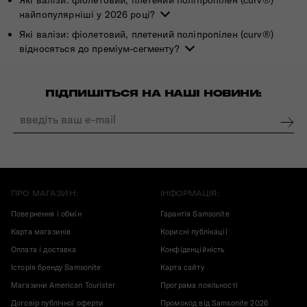
Які валізи: фіолетовий, плетений поліпропілен (curv®)
найпопулярніші у 2026 році?
Які валізи: фіолетовий, плетений поліпропілен (curv®)
відносяться до преміум-сегменту?
ПІДПИШІТЬСЯ НА НАШІ НОВИНИ:
ПРО МАГАЗИН:
ІНФОРМАЦІЯ:
Повернення і обмін
Гарантія Samsonite
Карта магазинів
Корисні публікації
Оплата і доставка
Конфіденційність
Історія бренду Samsonite
Карта сайту
Магазини American Tourister
Програма лояльності
Договір публічної оферти
Промокод від Samsonite 2026