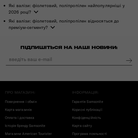
Які валізи: фіолетовий, поліпропілен найпопулярніші у
2026 році?
Які валізи: фіолетовий, поліпропілен відносяться до
преміум-сегменту?
ПІДПИШІТЬСЯ НА НАШІ НОВИНИ:
ПРО МАГАЗИН:
ІНФОРМАЦІЯ:
Повернення і обмін
Гарантія Samsonite
Карта магазинів
Корисні публікації
Оплата і доставка
Конфіденційність
Історія бренду Samsonite
Карта сайту
Магазини American Tourister
Програма лояльності