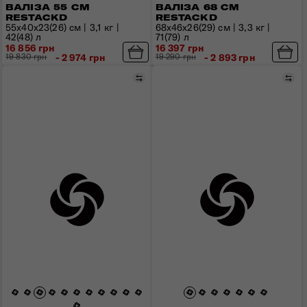
ВАЛІЗА 55 СМ
ВАЛІЗА 68 СМ
RESTACKD
RESTACKD
55x40x23(26) см | 3,1 кг |
68x46x26(29) см | 3,3 кг |
42(48) л
71(79) л
16 856 грн
16 397 грн
19 830 грн
- 2 974 грн
19 290 грн
- 2 893 грн
Порівняти
Пор