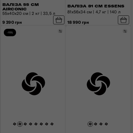
ВАЛІЗА 55 СМ
ВАЛІЗА 81 СМ ESSENS
AIRCONIC
81x56x34 см | 4,7 кг | 140 л
55x40x20 см | 2 кг | 33,5 л
9 390 грн
18 990 грн
Порівняти
Пор
-15%