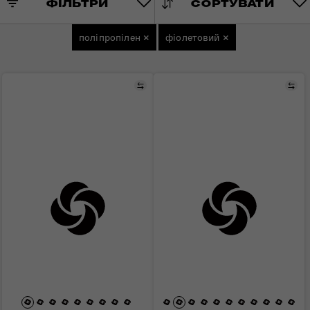
ФІЛЬТРИ
СОРТУВАТИ
поліпропілен
×
фіолетовий
×
Порівняти
Пор