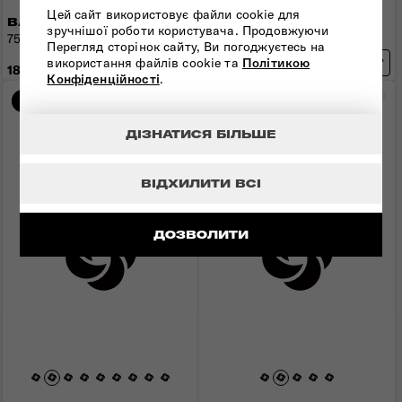
Цей сайт використовує файли cookie для
ВАЛІЗА 55 СМ ESSENS
ВАЛІЗА 75 СМ ESSENS
зручнішої роботи користувача. Продовжуючи
55x40x23(26) см | 2,5 кг |
75x52x33 см | 4,3 кг | 111 л
50(57) л
Перегляд сторінок сайту, Ви погоджуєтесь на
використання файлів cookie та
Політикою
18 360 грн
17 290 грн
Конфіденційності
.
Порівняти
Пор
-15%
-15%
ДІЗНАТИСЯ БІЛЬШЕ
ВІДХИЛИТИ ВСІ
ДОЗВОЛИТИ