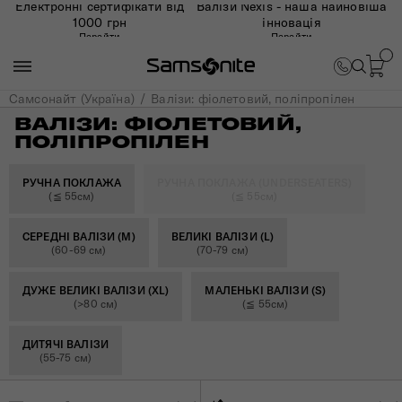
Електронні сертифікати від
Валізи Nexis - наша найновіша
1000 грн
інновація
Перейти
Перейти
Самсонайт (Україна)
Валізи: фіолетовий, поліпропілен
ВАЛІЗИ: ФІОЛЕТОВИЙ,
ПОЛІПРОПІЛЕН
РУЧНА ПОКЛАЖА
РУЧНА ПОКЛАЖА (UNDERSEATERS)
(≦ 55см)
(≦ 55см)
СЕРЕДНІ ВАЛІЗИ (M)
ВЕЛИКІ ВАЛІЗИ (L)
(60-69 см)
(70-79 см)
ДУЖЕ ВЕЛИКІ ВАЛІЗИ (XL)
МАЛЕНЬКІ ВАЛІЗИ (S)
(>80 см)
(≦ 55см)
ДИТЯЧІ ВАЛІЗИ
(55-75 см)