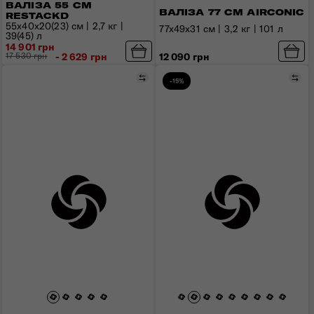
ВАЛІЗА 55 СМ
ВАЛІЗА 77 СМ AIRCONIC
RESTACKD
55x40x20(23) см | 2,7 кг |
77x49x31 см | 3,2 кг | 101 л
39(45) л
14 901 грн
12 090 грн
17 530 грн
- 2 629 грн
Порівняти
Пор
-15%