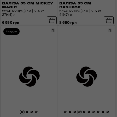
ВАЛІЗА 55 СМ MICKEY
ВАЛІЗА 55 СМ
MAGIC
DASHPOP
55x40x20(23) см | 2,4 кг |
55x40x20(23) см | 2,5 кг |
37(44) л
41(47) л
6 590 грн
8 680 грн
Порівняти
Пор
Спецціна