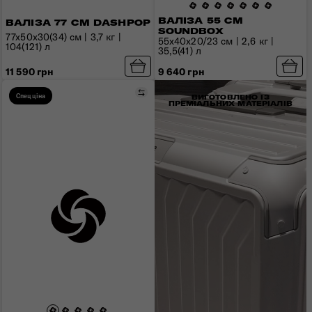
ВАЛІЗА 55 СМ
ВАЛІЗА 77 СМ DASHPOP
SOUNDBOX
77x50x30(34) см | 3,7 кг |
55x40x20/23 см | 2,6 кг |
104(121) л
35,5(41) л
11 590 грн
9 640 грн
Порівняти
Спецціна
ВИГОТОВЛЕНО ІЗ
ПРЕМІАЛЬНИХ МАТЕРІАЛІВ