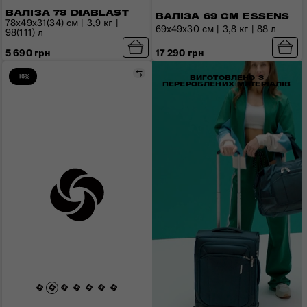
ВАЛІЗА 78 DIABLAST
ВАЛІЗА 69 СМ ESSENS
78x49x31(34) см | 3,9 кг |
69x49x30 см | 3,8 кг | 88 л
98(111) л
17 290 грн
5 690 грн
Порівняти
-15%
ВИГОТОВЛЕНО З
ПЕРЕРОБЛЕНИХ МАТЕРІАЛІВ