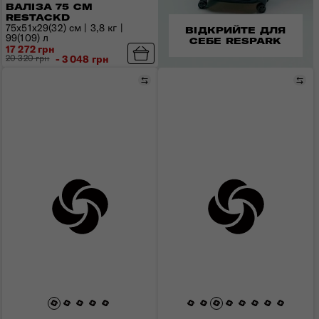
ВАЛІЗА 75 СМ
RESTACKD
75x51x29(32) см | 3,8 кг |
ВІДКРИЙТЕ ДЛЯ
99(109) л
СЕБЕ RESPARK
17 272 грн
20 320 грн
- 3 048 грн
Порівняти
Пор