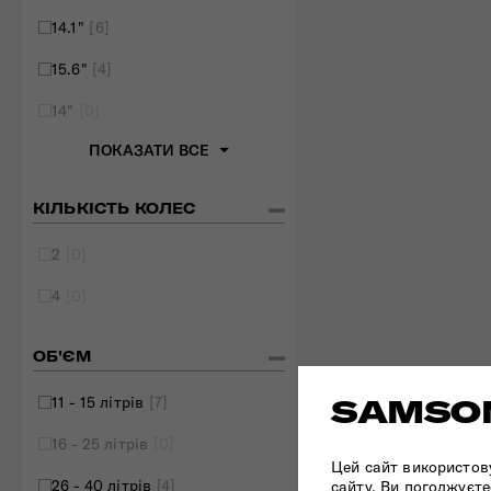
14.1"
[6]
15.6"
[4]
14"
[0]
ПОКАЗАТИ ВСЕ
КІЛЬКІСТЬ КОЛЕС
2
[0]
4
[0]
ОБ'ЄМ
11 - 15 літрів
[7]
SAMSON
16 - 25 літрів
[0]
Цей сайт використов
26 - 40 літрів
[4]
сайту, Ви погоджуєте