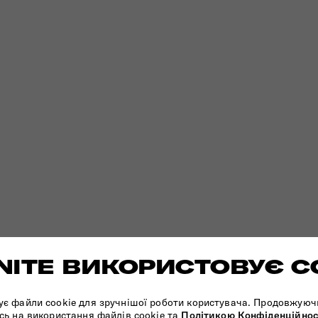
ITE ВИКОРИСТОВУЄ C
ує файли cookie для зручнішої роботи користувача. Продовжуюч
сь на використання файлів cookie та
Політикою Конфіденційнос