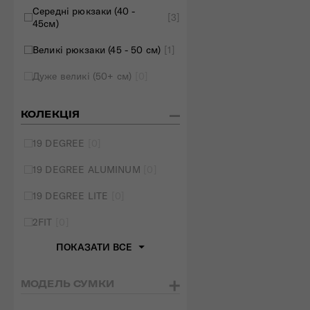
Середні рюкзаки (40 -
[3]
45см)
Великі рюкзаки (45 - 50 см)
[1]
Дуже великі (50+ см)
[0]
КОЛЕКЦІЯ
19 DEGREE
[0]
19 DEGREE ALUMINUM
[0]
19 DEGREE LITE
[0]
2FIT
[0]
ПОКАЗАТИ ВСЕ
МОДЕЛЬ СУМКИ