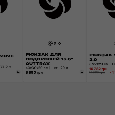
РЮКЗАК ДЛЯ
РЮКЗАК 1
 MOVE
ПОДОРОЖЕЙ 15.6"
3.0
OUTTRAX
37x28x9 см | 1 к
 32,5 л
40x30x20 см | 1 кг | 29 л
10 782 грн
Порівняти
Порівняти
- 1
8 890 грн
11 980 грн