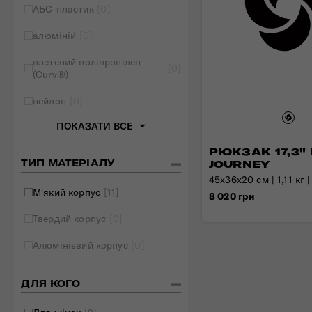
АБС-пластик
[0]
Складані сумки
алюміній
[0]
Дивитись все
плетений поліпропілен
[0]
(Curv®)
нейлон
[0]
ПОКАЗАТИ ВСЕ
РЮКЗАК 17,3"
ТИП МАТЕРІАЛУ
JOURNEY
45х36х20 см | 1,11 кг |
М'який корпус
[11]
8 020 грн
Твердий корпус
[0]
Алюмінієвий корпус
[0]
ДЛЯ КОГО