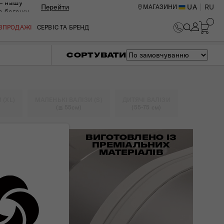
— нашу
Перейти
UA
RU
МАГАЗИНИ
ю багажу
ОЗПРОДАЖІ
СЕРВІС ТА БРЕНД
СОРТУВАТИ
 (XL)
МАЛЕНЬКІ ВАЛІЗИ (S)
ДИТЯЧІ ВАЛІЗИ
(≦ 55см)
(55-75 см)
ВИГОТОВЛЕНО ІЗ
ПРЕМІАЛЬНИХ
МАТЕРІАЛІВ
ИЙ ЦЕНТР В КИЄВІ