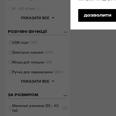
41 - 60 літрів
[0]
ДОЗВОЛИТИ
ПОКАЗАТИ ВСЕ
РОЗУМНІ ФУНКЦІЇ
USB-порт
[39]
Зовнішня кишеня
[247]
Місце для пляшки
[69]
Ручка для перенесення
[820]
ПОКАЗАТИ ВСЕ
ЗА РОЗМІРОМ
Маленькі рюкзаки (25 - 40
[3]
см)