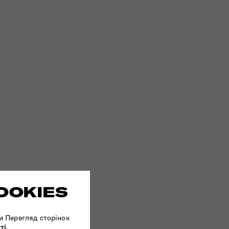
OOKIES
и Перегляд сторінок
ті
.