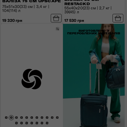
ВАЛІЗА 75 СМ UPSCAPE
RESTACKD
75x51x30(33) см | 3,4 кг |
55x40x20(23) см | 2,7 кг |
104(114) л
39(45) л
19 320 грн
17 530 грн
Порівняти
ВИГОТОВЛЕНО З
ПЕРЕРОБЛЕНИХ МАТЕРІАЛІВ