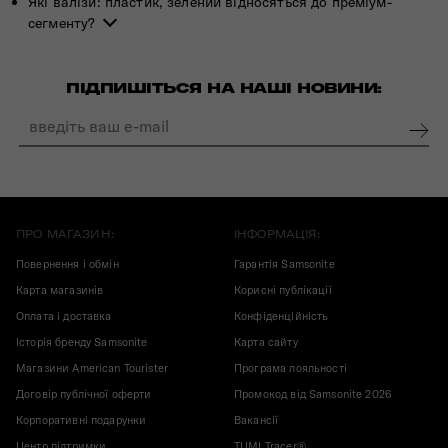
Які валізи: пластик, зелений відносяться до преміум-
сегменту?
ПІДПИШІТЬСЯ НА НАШІ НОВИНИ:
ПРО МАГАЗИН:
ІНФОРМАЦІЯ:
Повернення і обмін
Гарантія Samsonite
Карта магазинів
Корисні публікації
Оплата і доставка
Конфіденційність
Історія бренду Samsonite
Карта сайту
Магазини American Tourister
Програма лояльності
Договір публічної оферти
Промокод від Samsonite 2026
Корпоративні подарунки
Вакансії
Центр підтримки
TUMI Tracer®