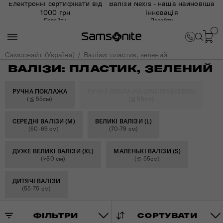
Електронні сертифікати від
Валізи Nexis - наша найновіша
1000 грн
інновація
Перейти
Перейти
Самсонайт (Україна)
Валізи: пластик, зелений
ВАЛІЗИ: ПЛАСТИК, ЗЕЛЕНИЙ
РУЧНА ПОКЛАЖА
РУЧНА ПОКЛАЖА (UNDERSEATERS)
(≦ 55см)
(≦ 55см)
СЕРЕДНІ ВАЛІЗИ (M)
ВЕЛИКІ ВАЛІЗИ (L)
(60-69 см)
(70-79 см)
ДУЖЕ ВЕЛИКІ ВАЛІЗИ (XL)
МАЛЕНЬКІ ВАЛІЗИ (S)
(>80 см)
(≦ 55см)
ДИТЯЧІ ВАЛІЗИ
(55-75 см)
ФІЛЬТРИ
СОРТУВАТИ