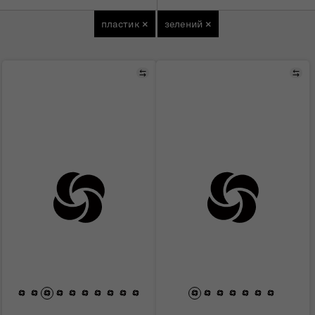
пластик
×
зелений
×
Порівняти
Пор