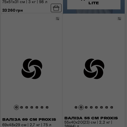
75x51x31 см | 3 кг | 98 л
LITE
33 260 грн
Порівняти
Пор
ВАЛІЗА 55 СМ PROXIS
ВАЛІЗА 69 СМ PROXIS
55x40x20(23) см | 2,2 кг |
69x48x29 см | 2,7 кг | 75 л
38(44) л