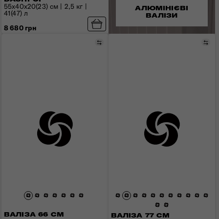
55x40x20(23) см | 2,5 кг |
АЛЮМІНІЄВІ
41(47) л
ВАЛІЗИ
8 680 грн
Порівняти
Пор
ВАЛІЗА 66 СМ
ВАЛІЗА 77 СМ