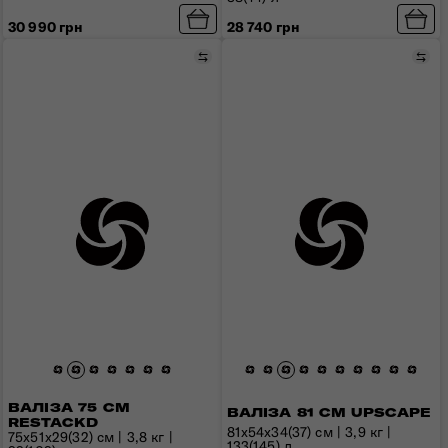
30 990 грн
28 740 грн
Порівняти
Пор
ВАЛІЗА 75 СМ
ВАЛІЗА 81 СМ UPSCAPE
RESTACKD
81x54x34(37) см | 3,9 кг |
75x51x29(32) см | 3,8 кг |
133(145) л