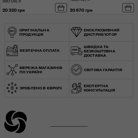
99(109) л
20 320 грн
20 670 грн
ОРИГІНАЛЬНА
ЕКСКЛЮЗИВНИЙ
ПРОДУКЦІЯ
ДИСТРИБ'ЮТОР
ШВИДКА ТА
БЕЗПЕЧНА ОПЛАТА
БЕЗКОШТОВНА
ДОСТАВКА
МЕРЕЖА МАГАЗИНІВ
СВІТОВА ГАРАНТІЯ
ПО УКРАЇНІ
ЕКСПЕРТНА
ЗРОБЛЕНО В ЄВРОПІ
КОНСУЛЬТАЦІЯ