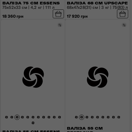
ВАЛІЗА 75 СМ ESSENS
ВАЛІЗА 68 СМ UPSCAPE
75x52x33 см | 4,2 кг | 111 л
68x47x28(31) см | 3 кг | 75(83) л
18 360 грн
17 920 грн
Порівняти
Пор
ВАЛІЗА 55 СМ
ВАЛІЗА 55 СМ ESSENS