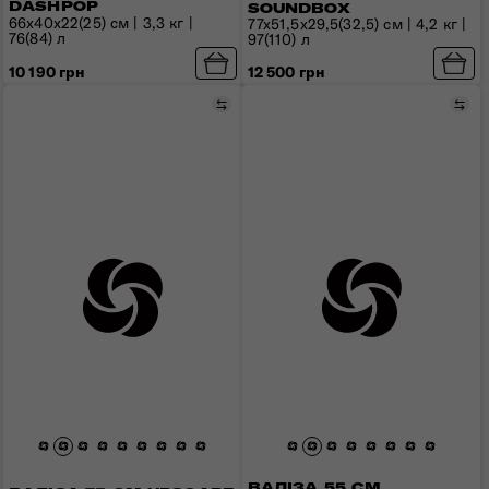
DASHPOP
SOUNDBOX
66х40х22(25) см | 3,3 кг |
77x51,5x29,5(32,5) см | 4,2 кг |
76(84) л
97(110) л
10 190 грн
12 500 грн
Порівняти
Пор
ВАЛІЗА 55 СМ