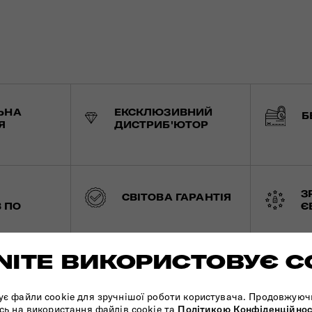
ЬНА
ЕКСКЛЮЗИВНИЙ
Б
Я
ДИСТРИБ'ЮТОР
З
СВІТОВА ГАРАНТІЯ
 ПО
Є
ITE ВИКОРИСТОВУЄ C
ує файли cookie для зручнішої роботи користувача. Продовжуюч
сь на використання файлів cookie та
Політикою Конфіденційнос