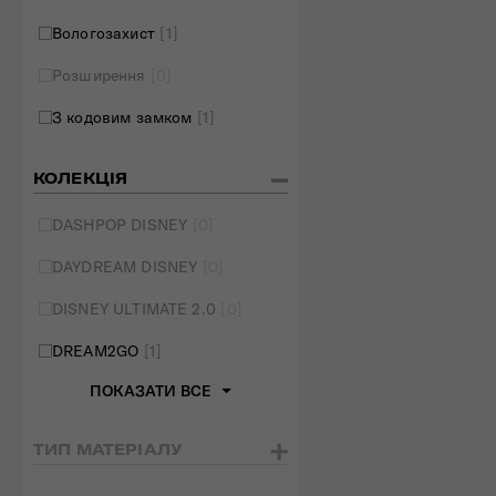
Вологозахист
[1]
Розширення
[0]
З кодовим замком
[1]
КОЛЕКЦІЯ
DASHPOP DISNEY
[0]
DAYDREAM DISNEY
[0]
DISNEY ULTIMATE 2.0
[0]
DREAM2GO
[1]
ПОКАЗАТИ ВСЕ
ТИП МАТЕРІАЛУ