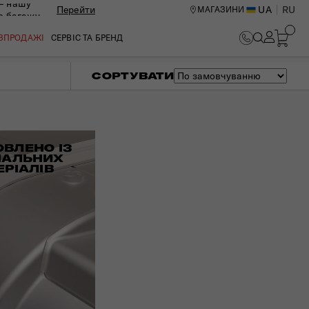
— нашу
Перейти
UA
RU
МАГАЗИНИ
ю багажу
ОЗПРОДАЖІ
СЕРВІС ТА БРЕНД
СОРТУВАТИ
ОВЛЕНО ІЗ
ІАЛЬНИХ
ЕРІАЛІВ
ИЙ ЦЕНТР В КИЄВІ