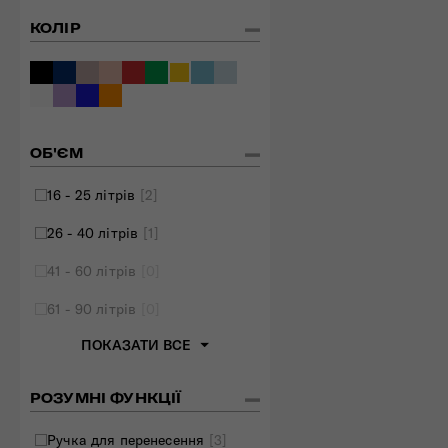
Складані сумки
КОЛІР
Дивитись все
ОБ'ЄМ
16 - 25 літрів
[2]
26 - 40 літрів
[1]
41 - 60 літрів
[0]
61 - 90 літрів
[0]
ПОКАЗАТИ ВСЕ
РОЗУМНІ ФУНКЦІЇ
Ручка для перенесення
[3]