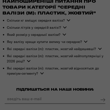
НАЙПОШИРЕНІШІ ПИТАННЯ ПРО
ТОВАРИ КАТЕГОРІЇ "СЕРЕДНІ
ВАЛІЗИ (M): ПЛАСТИК, ЖОВТИЙ"
Скільки кг вміщує середня валіза?
Скільки літрів у середній валізі?
Який розмір у середньої валізи?
Яку валізу краще купити велику чи середню?
Які середні валізи (m): пластик, жовтий найдешевші?
Які середні валізи (m): пластик, жовтий найпопулярніші у
2026 році?
Які середні валізи (m): пластик, жовтий відносяться до
преміум-сегменту?
ПІДПИШІТЬСЯ НА НАШІ НОВИНИ: