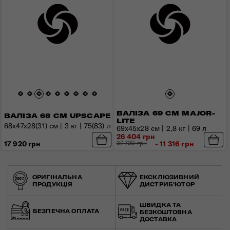
ВАЛІЗА 69 СМ MAJOR-
ВАЛІЗА 68 СМ UPSCAPE
LITE
68x47x28(31) см | 3 кг | 75(83) л
69x45x28 см | 2,8 кг | 69 л
26 404 грн
17 920 грн
37 720 грн
- 11 316 грн
ОРИГІНАЛЬНА
ЕКСКЛЮЗИВНИЙ
ПРОДУКЦІЯ
ДИСТРИБ'ЮТОР
ШВИДКА ТА
БЕЗПЕЧНА ОПЛАТА
БЕЗКОШТОВНА
ДОСТАВКА