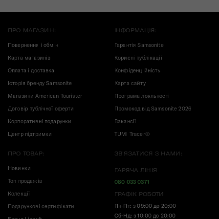
ПРО МАГАЗИН:
ІНФОРМАЦІЯ:
Повернення і обмін
Гарантія Samsonite
Карта магазинів
Корисні публікації
Оплата і доставка
Конфіденційність
Історія бренду Samsonite
Карта сайту
Магазини American Tourister
Програма лояльності
Договір публічної оферти
Промокод від Samsonite 2026
Корпоративні подарунки
Вакансії
Центр підтримки
TUMI Tracer®
ПРО ТОВАР:
ЗВ'ЯЗАТИСЯ З НАМИ:
Новинки
ГАРЯЧА ЛІНІЯ
Топ продажів
080 033 0371
Колекції
ГРАФІК РОБОТИ
Пн-Пт: з 09:00 до 20:00
Подарункові сертифікати
Сб-Нд: з 10:00 до 20:00