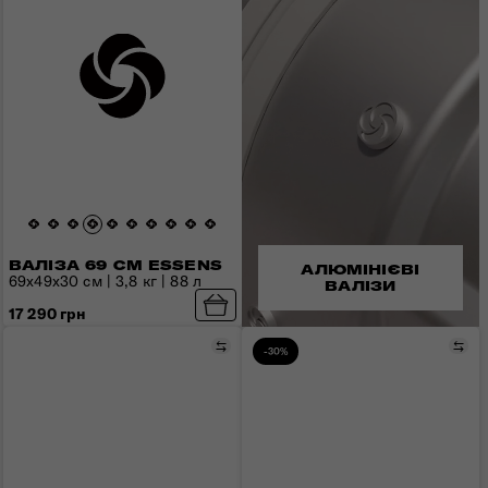
ВАЛІЗА 69 СМ ESSENS
АЛЮМІНІЄВІ
69x49x30 см | 3,8 кг | 88 л
ВАЛІЗИ
17 290 грн
Порівняти
Пор
-30%