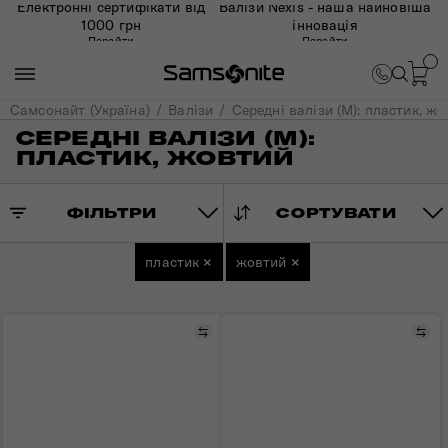
Електронні сертифікати від
Валізи Nexis - наша найновіша
1000 грн
інновація
Перейти
Перейти
Самсонайт (Україна)
Валізи
Середні валізи (M): пластик, ж
СЕРЕДНІ ВАЛІЗИ (M):
ПЛАСТИК, ЖОВТИЙ
ФІЛЬТРИ
СОРТУВАТИ
пластик
×
жовтий
×
Порівняти
Пор