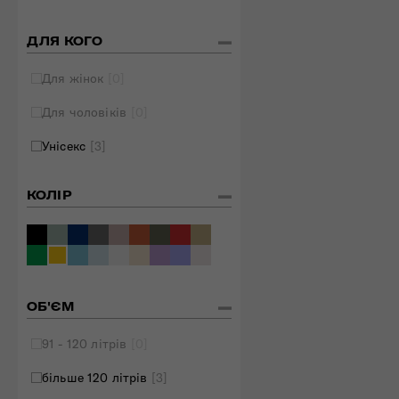
Складані сумки
ДЛЯ КОГО
Дивитись все
Для жінок
[0]
Для чоловіків
[0]
Унісекс
[3]
КОЛІР
ОБ'ЄМ
91 - 120 літрів
[0]
більше 120 літрів
[3]