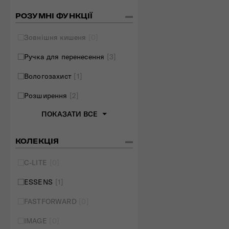
РОЗУМНІ ФУНКЦІЇ
Зовнішня кишеня
[0]
Ручка для перенесення
[3]
Вологозахист
[1]
Розширення
[2]
ПОКАЗАТИ ВСЕ
КОЛЕКЦІЯ
C-LITE
[0]
ESSENS
[1]
FASTFORWARD
[0]
IMAGE
[0]