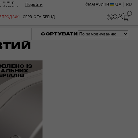
— нашу
Перейти
UA
RU
МАГАЗИНИ
ю багажу
ОЗПРОДАЖІ
СЕРВІС ТА БРЕНД
СОРТУВАТИ
ВТИЙ
ОВЛЕНО ІЗ
ІАЛЬНИХ
ЕРІАЛІВ
ИЙ ЦЕНТР В КИЄВІ