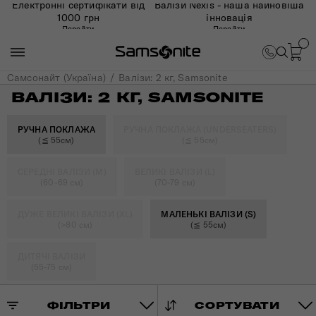
Електронні сертифікати від
Валізи Nexis - наша найновіша
1000 грн
інновація
Перейти
Перейти
Самсонайт (Україна)
Валізи: 2 кг, Samsonite
ВАЛІЗИ: 2 КГ, SAMSONITE
РУЧНА ПОКЛАЖА
РУЧНА ПОКЛАЖА (UNDERSEATERS)
(≦ 55см)
(≦ 55см)
СЕРЕДНІ ВАЛІЗИ (M)
ВЕЛИКІ ВАЛІЗИ (L)
(60-69 см)
(70-79 см)
ДУЖЕ ВЕЛИКІ ВАЛІЗИ (XL)
МАЛЕНЬКІ ВАЛІЗИ (S)
(>80 см)
(≦ 55см)
ДИТЯЧІ ВАЛІЗИ
(55-75 см)
ФІЛЬТРИ
СОРТУВАТИ