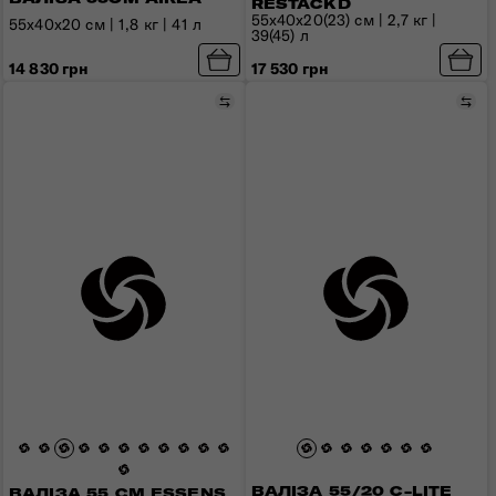
RESTACKD
55x40x20(23) см | 2,7 кг |
55x40x20 см | 1,8 кг | 41 л
39(45) л
14 830 грн
17 530 грн
Порівняти
Пор
ВАЛІЗА 55/20 C-LITE
ВАЛІЗА 55 СМ ESSENS