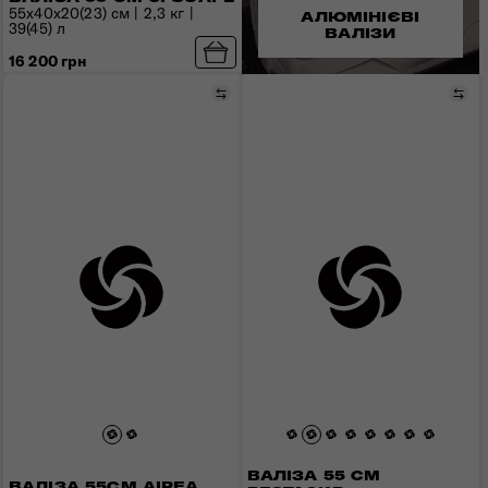
55x40x20(23) см | 2,3 кг |
АЛЮМІНІЄВІ
39(45) л
ВАЛІЗИ
16 200 грн
Порівняти
Пор
ВАЛІЗА 55 СМ
ВАЛІЗА 55СМ AIREA