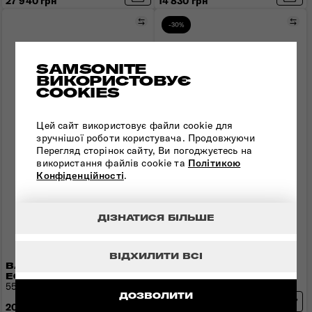
27 940 грн
14 830 грн
Порівняти
Пор
-30%
SAMSONITE
ВИКОРИСТОВУЄ
COOKIES
Цей сайт використовує файли cookie для
зручнішої роботи користувача. Продовжуючи
Перегляд сторінок сайту, Ви погоджуєтесь на
використання файлів cookie та
Політикою
Конфіденційності
.
ДІЗНАТИСЯ БІЛЬШЕ
ВІДХИЛИТИ ВСІ
ВАЛІЗА 55 СМ
ВАЛІЗА 55 СМ ATTRIX
55x40x20(23) см | 2,2 кг |
ECODIVER
38(44) л
55x40x23 см | 2,7 кг | 50 л
ДОЗВОЛИТИ
20 118 грн
28 740 грн
- 8 622 грн
20 480 грн