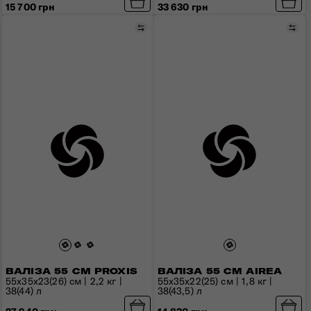
15 700 грн
33 630 грн
Порівняти
Пор
ВАЛІЗА 55 СМ PROXIS
ВАЛІЗА 55 СМ AIREA
55x35x23(26) см | 2,2 кг |
55x35x22(25) см | 1,8 кг |
38(44) л
38(43,5) л