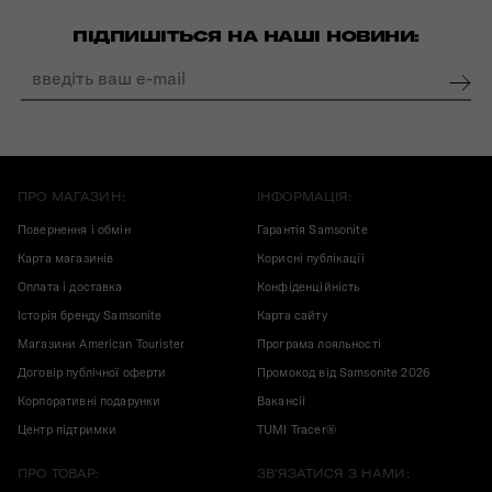
ПІДПИШІТЬСЯ НА НАШІ НОВИНИ:
ПРО МАГАЗИН:
ІНФОРМАЦІЯ:
Повернення і обмін
Гарантія Samsonite
Карта магазинів
Корисні публікації
Оплата і доставка
Конфіденційність
Історія бренду Samsonite
Карта сайту
Магазини American Tourister
Програма лояльності
Договір публічної оферти
Промокод від Samsonite 2026
Корпоративні подарунки
Вакансії
Центр підтримки
TUMI Tracer®
ПРО ТОВАР:
ЗВ'ЯЗАТИСЯ З НАМИ: