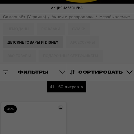
АКЦИЯ ЗАВЕРШЕНА
Самсонайт (Украина)
Акции и распродажи
Незабываемые ка
ЧЕМОДАНЫ
РЮКЗАКИ
СУМКИ
ДЕТСКИЕ ТОВАРЫ И DISNEY
АКСЕССУАРЫ
ЭКО ТОВАРЫ
ПОДАРОЧНЫЕ СЕРТИФИКАТЫ
ФИЛЬТРЫ
СОРТИРОВАТЬ
41 - 60 литров
×
Сравнить
-20%