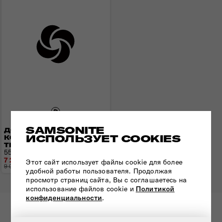
SAMSONITE
ДОРОЖНАЯ СУМКА НА
ИСПОЛЬЗУЕТ COOKIES
КОЛЕСАХ URBAN
TRACK DISNEY
55x35x20 см | 2,5 кг | 55 л
7 216 грн
Этот сайт использует файлы cookie для более
9 020 грн
- 1 804 грн
удобной работы пользователя. Продолжая
просмотр страниц сайта, Вы с соглашаетесь на
использование файлов cookie и
Политикой
конфиденциальности
.