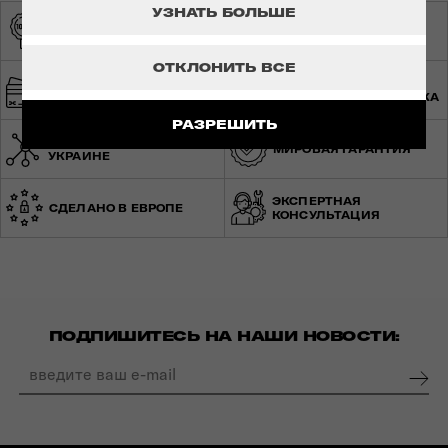
УЗНАТЬ БОЛЬШЕ
ОРИГИНАЛЬНАЯ
ЭКСКЛЮЗИВНЫЙ
ПРОДУКЦИЯ
ДИСТРИБЬЮТОР
ОТКЛОНИТЬ ВСЕ
БЫСТРАЯ И
БЕЗОПАСНАЯ ОПЛАТА
БЕСПЛАТНАЯ ДОСТАВКА
РАЗРЕШИТЬ
СЕТЬ МАГАЗИНОВ ПО
МИРОВАЯ ГАРАНТИЯ
УКРАИНЕ
ЭКСПЕРТНАЯ
СДЕЛАНО В ЕВРОПЕ
КОНСУЛЬТАЦИЯ
ПОДПИШИТЕСЬ НА НАШИ НОВОСТИ: