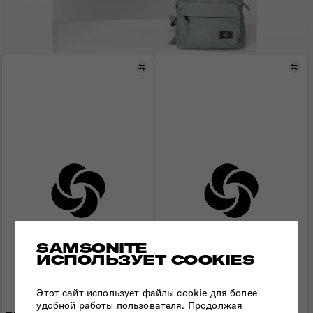
Сравнить
Сра
Начните весну сочно! С яркими и стильными
рюкзаками URBAN GROOVE ваши перемещения
приобретут не только комфорт, но и новые краски!
SAMSONITE
ИСПОЛЬЗУЕТ COOKIES
Этот сайт использует файлы cookie для более
удобной работы пользователя. Продолжая
РЮКЗАК 15,6" URBAN