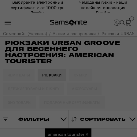
Выбирайте электронный
Чемоданы Nexis - наша
сертификат > от 1000 грн
новейшая инновация
Перейти
Перейти
Самсонайт (Украина)
Акции и распродажи
Рюкзаки URBAN G
РЮКЗАКИ URBAN GROOVE
ДЛЯ ВЕСЕННЕГО
НАСТРОЕНИЯ: AMERICAN
TOURISTER
ЧЕМОДАНЫ
РЮКЗАКИ
СУМКИ
ДЕТСКИЕ ТОВАРЫ И DISNEY
АКСЕССУАРЫ
ЭКО ТОВАРЫ
ПОДАРОЧНЫЕ СЕРТИФИКАТЫ
ФИЛЬТРЫ
СОРТИРОВАТЬ
american tourister
×