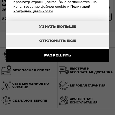
РЮКЗАК URBAN
просмотр страниц сайта, Вы с соглашаетесь на
GROOVE
GROOVE
использование файлов cookie и
Политикой
42,5x30,5x21 см | 0,6 кг | 20,5
36x25x20 см | 0,4 кг | 17 л
конфиденциальности
.
л
2 770 грн
3 720 грн
УЗНАТЬ БОЛЬШЕ
ОТКЛОНИТЬ ВСЕ
ОРИГИНАЛЬНАЯ
ЭКСКЛЮЗИВНЫЙ
РАЗРЕШИТЬ
ПРОДУКЦИЯ
ДИСТРИБЬЮТОР
БЫСТРАЯ И
БЕЗОПАСНАЯ ОПЛАТА
БЕСПЛАТНАЯ ДОСТАВКА
СЕТЬ МАГАЗИНОВ ПО
МИРОВАЯ ГАРАНТИЯ
УКРАИНЕ
ЭКСПЕРТНАЯ
СДЕЛАНО В ЕВРОПЕ
КОНСУЛЬТАЦИЯ