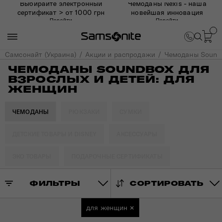
Выбирайте электронный
Чемоданы Nexis - наша
сертификат > от 1000 грн
новейшая инновация
Перейти
Перейти
Самсонайт (Украина)
Акции и распродажи
Чемоданы Soundb
ЧЕМОДАНЫ SOUNDBOX ДЛЯ
ВЗРОСЛЫХ И ДЕТЕЙ: ДЛЯ
ЖЕНЩИН
ЧЕМОДАНЫ
РЮКЗАКИ
СУМКИ
ДЕТСКИЕ ТОВАРЫ И DISNEY
АКСЕССУАРЫ
ЭКО ТОВАРЫ
ПОДАРОЧНЫЕ СЕРТИФИКАТЫ
ФИЛЬТРЫ
СОРТИРОВАТЬ
для женщин
×