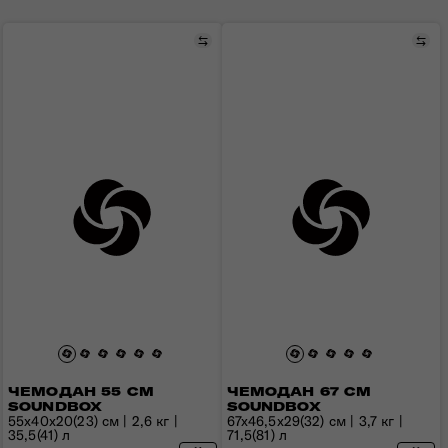
Сравнить
Сра
ЧЕМОДАН 55 СМ
ЧЕМОДАН 67 СМ
SOUNDBOX
SOUNDBOX
55x40x20(23) см | 2,6 кг |
67x46,5x29(32) см | 3,7 кг |
35,5(41) л
71,5(81) л