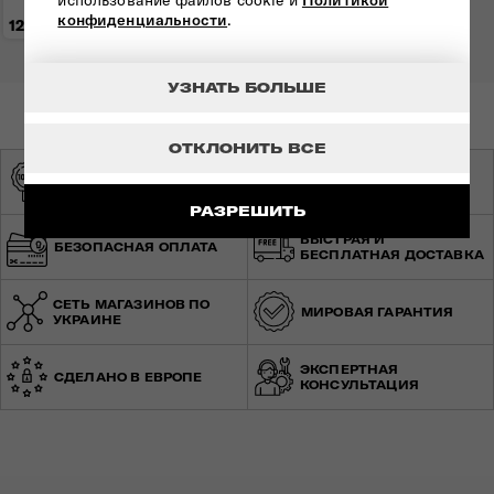
использование файлов cookie и
Политикой
конфиденциальности
.
12 500 грн
УЗНАТЬ БОЛЬШЕ
ОТКЛОНИТЬ ВСЕ
ОРИГИНАЛЬНАЯ
ЭКСКЛЮЗИВНЫЙ
ПРОДУКЦИЯ
ДИСТРИБЬЮТОР
РАЗРЕШИТЬ
БЫСТРАЯ И
БЕЗОПАСНАЯ ОПЛАТА
БЕСПЛАТНАЯ ДОСТАВКА
СЕТЬ МАГАЗИНОВ ПО
МИРОВАЯ ГАРАНТИЯ
УКРАИНЕ
ЭКСПЕРТНАЯ
СДЕЛАНО В ЕВРОПЕ
КОНСУЛЬТАЦИЯ