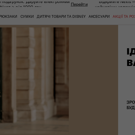
 подарунок. Даруйте eлектронний
Відкрийте Nexis 
Перейти
фікат > від 1000 грн
найновішу колекці
РЮКЗАКИ
СУМКИ
ДИТЯЧІ ТОВАРИ ТА DISNEY
АКСЕСУАРИ
АКЦІЇ ТА Р
І
кат
кат
кат
кат
кат
кат
В
ЗРО
БУД
 ЗАПИТАННЯ
СЕРВІСН