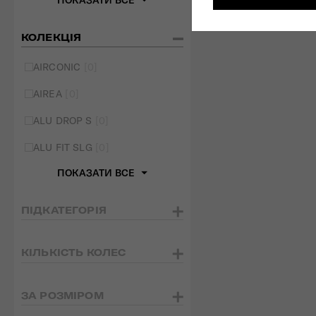
КОЛЕКЦІЯ
AIRCONIC
[0]
AIREA
[0]
ALU DROP S
[0]
ALU FIT SLG
[0]
ПОКАЗАТИ ВСЕ
ПІДКАТЕГОРІЯ
КІЛЬКІСТЬ КОЛЕС
ЗА РОЗМІРОМ