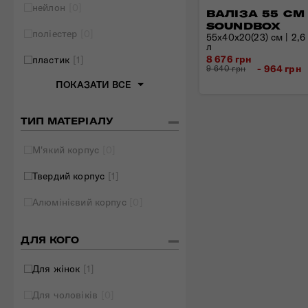
нейлон
[0]
ВАЛІЗА 55 СМ
Складані сумки
SOUNDBOX
поліестер
[0]
55x40x20(23) см | 2,6 к
Дивитись все
л
8 676 грн
пластик
[1]
- 964 грн
9 640 грн
ПОКАЗАТИ ВСЕ
ТИП МАТЕРІАЛУ
М'який корпус
[0]
Твердий корпус
[1]
Алюмінієвий корпус
[0]
ДЛЯ КОГО
Для жінок
[1]
Для чоловіків
[0]