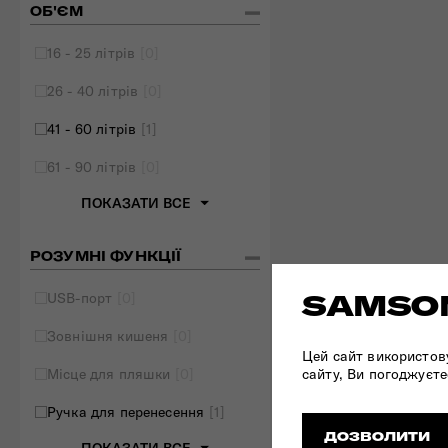
ОБ'ЄМ
16 - 25 літрів
[0]
26 - 40 літрів
[0]
41 - 60 літрів
[1]
61 - 90 літрів
[0]
ПОКАЗАТИ ВСЕ
РОЗУМНІ ФУНКЦІЇ
SAMSON
USB-порт
[0]
Зовнішня кишеня
[0]
Цей сайт використов
сайту, Ви погоджуєте
Місце для пляшки
[0]
Ручка для перенесення
[1]
ДОЗВОЛИТИ
ПОКАЗАТИ ВСЕ