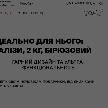
— нашу
Перейти
UA
RU
МАГАЗИНИ
ю багажу
ОЗПРОДАЖІ
СЕРВІС ТА БРЕНД
ДЕАЛЬНО ДЛЯ НЬОГО:
АЛІЗИ, 2 КГ, БІРЮЗОВИЙ
ГАРНИЙ ДИЗАЙН ТА УЛЬТРА-
ФУНКЦІОНАЛЬНІСТЬ
БІТЬ СВОЇМ ЧОЛОВІКАМ ПОДАРУНКИ, ВІД ЯКИХ ВОНИ
УТЬ У ЗАХВАТІ.​
ИЙ ЦЕНТР В КИЄВІ