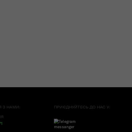
Я З НАМИ:
ПРИЄДНУЙТЕСЬ ДО НАС У:
ІЯ
71