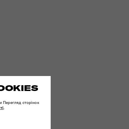
OOKIES
и Перегляд сторінок
ті
.