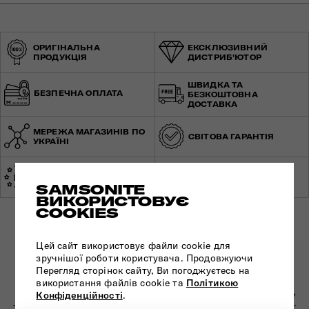
ОРИГІНАЛЬНА
ЕКСКЛЮЗИВНИЙ
ПРОДУКЦІЯ
ДИСТРИБ'ЮТОР
ШВИДКА ТА
БЕЗПЕЧНА ОПЛАТА
БЕЗКОШТОВНА
ДОСТАВКА
МЕРЕЖА МАГАЗИНІВ ПО
СВІТОВА ГАРАНТІЯ
УКРАЇНІ
ЕКСПЕРТНА
ЗРОБЛЕНО В ЄВРОПІ
КОНСУЛЬТАЦІЯ
SAMSONITE
ВИКОРИСТОВУЄ
COOKIES
Цей сайт використовує файли cookie для
зручнішої роботи користувача. Продовжуючи
ПІДПИШІТЬСЯ НА НАШІ НОВИНИ:
Перегляд сторінок сайту, Ви погоджуєтесь на
використання файлів cookie та
Політикою
Конфіденційності
.