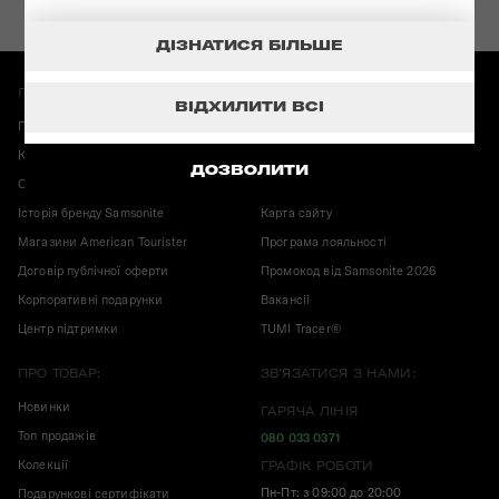
ДІЗНАТИСЯ БІЛЬШЕ
ПРО МАГАЗИН:
ІНФОРМАЦІЯ:
ВІДХИЛИТИ ВСІ
Повернення і обмін
Гарантія Samsonite
Карта магазинів
Корисні публікації
ДОЗВОЛИТИ
Оплата і доставка
Конфіденційність
Історія бренду Samsonite
Карта сайту
Магазини American Tourister
Програма лояльності
Договір публічної оферти
Промокод від Samsonite 2026
Корпоративні подарунки
Вакансії
Центр підтримки
TUMI Tracer®
ПРО ТОВАР:
ЗВ'ЯЗАТИСЯ З НАМИ:
Новинки
ГАРЯЧА ЛІНІЯ
Топ продажів
080 033 0371
Колекції
ГРАФІК РОБОТИ
Пн-Пт: з 09:00 до 20:00
Подарункові сертифікати