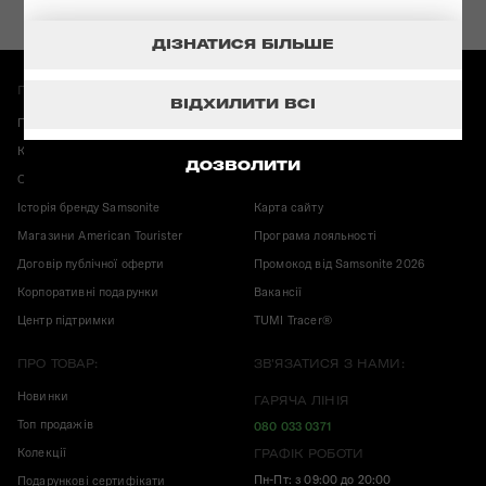
ДІЗНАТИСЯ БІЛЬШЕ
ПРО МАГАЗИН:
ІНФОРМАЦІЯ:
ВІДХИЛИТИ ВСІ
Повернення і обмін
Гарантія Samsonite
Карта магазинів
Корисні публікації
ДОЗВОЛИТИ
Оплата і доставка
Конфіденційність
Історія бренду Samsonite
Карта сайту
Магазини American Tourister
Програма лояльності
Договір публічної оферти
Промокод від Samsonite 2026
Корпоративні подарунки
Вакансії
Центр підтримки
TUMI Tracer®
ПРО ТОВАР:
ЗВ'ЯЗАТИСЯ З НАМИ:
Новинки
ГАРЯЧА ЛІНІЯ
Топ продажів
080 033 0371
Колекції
ГРАФІК РОБОТИ
Пн-Пт: з 09:00 до 20:00
Подарункові сертифікати