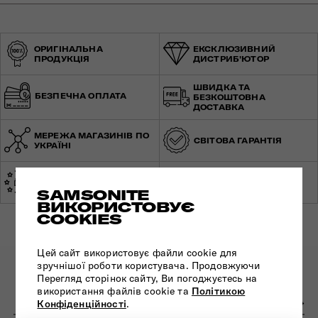
ОРИГІНАЛЬНА
ЕКСКЛЮЗИВНИЙ
ПРОДУКЦІЯ
ДИСТРИБ'ЮТОР
ШВИДКА ТА
БЕЗПЕЧНА ОПЛАТА
БЕЗКОШТОВНА
ДОСТАВКА
МЕРЕЖА МАГАЗИНІВ ПО
СВІТОВА ГАРАНТІЯ
УКРАЇНІ
ЕКСПЕРТНА
ЗРОБЛЕНО В ЄВРОПІ
КОНСУЛЬТАЦІЯ
SAMSONITE
ВИКОРИСТОВУЄ
COOKIES
Цей сайт використовує файли cookie для
зручнішої роботи користувача. Продовжуючи
ПІДПИШІТЬСЯ НА НАШІ НОВИНИ:
Перегляд сторінок сайту, Ви погоджуєтесь на
використання файлів cookie та
Політикою
Конфіденційності
.