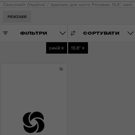
Самсонайт (Україна)
Ідеально для нього: Рюкзаки, 15.6", синій
РЮКЗАКИ
ФІЛЬТРИ
СОРТУВАТИ
синій
×
15.6"
×
Порівняти