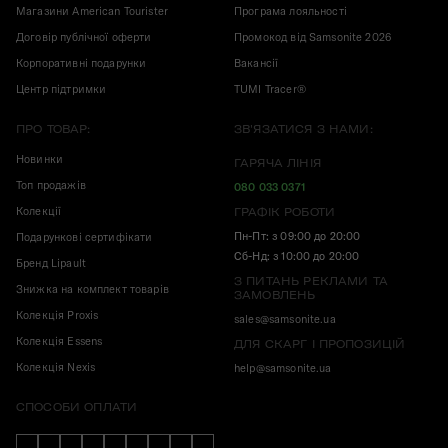
Магазини American Tourister
Програма лояльності
Договір публічної оферти
Промокод від Samsonite 2026
Корпоративні подарунки
Вакансії
Центр підтримки
TUMI Tracer®
ПРО ТОВАР:
ЗВ'ЯЗАТИСЯ З НАМИ:
Новинки
ГАРЯЧА ЛІНІЯ
Топ продажів
080 033 0371
Колекції
ГРАФІК РОБОТИ
Пн-Пт: з 09:00 до 20:00
Подарункові сертифікати
Сб-Нд: з 10:00 до 20:00
Бренд Lipault
З ПИТАНЬ РЕКЛАМИ ТА
Знижка на комплект товарів
ЗАМОВЛЕНЬ
Колекція Proxis
sales@samsonite.ua
Колекція Essens
ДЛЯ СКАРГ І ПРОПОЗИЦІЙ
Колекція Nexis
help@samsonite.ua
СПОСОБИ ОПЛАТИ