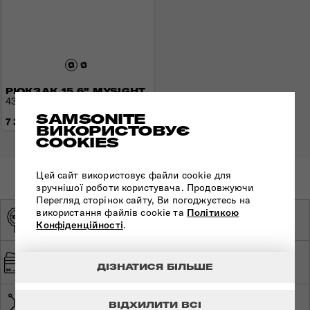
РЮКЗАК 15,6" MYSIGHT
43x30x16 см | 0,9 кг | 19 л
SAMSONITE
7 390 грн
ВИКОРИСТОВУЄ
COOKIES
Цей сайт використовує файли cookie для
зручнішої роботи користувача. Продовжуючи
Перегляд сторінок сайту, Ви погоджуєтесь на
використання файлів cookie та
Політикою
ОРИГІНАЛЬНА
ЕКСКЛЮЗИВНИЙ
Конфіденційності
.
ПРОДУКЦІЯ
ДИСТРИБ'ЮТОР
ШВИДКА ТА
БЕЗПЕЧНА ОПЛАТА
БЕЗКОШТОВНА
ДІЗНАТИСЯ БІЛЬШЕ
ДОСТАВКА
МЕРЕЖА МАГАЗИНІВ ПО
ВІДХИЛИТИ ВСІ
СВІТОВА ГАРАНТІЯ
УКРАЇНІ