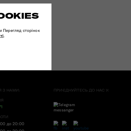
OOKIES
и Перегляд сторінок
ті
.
Я З НАМИ:
ПРИЄДНУЙТЕСЬ ДО НАС У:
ІЯ
71
БОТИ
:00 до 20:00
:00 до 20:00