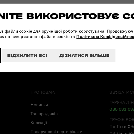
ITE ВИКОРИСТОВУЄ C
ПІДПИШІТЬСЯ НА НАШІ
НОВИНИ:
ує файли cookie для зручнішої роботи користувача. Продовжуюч
сь на використання файлів cookie та
Політикою Конфіденційнос
ВІДХИЛИТИ ВСІ
ДІЗНАТИСЯ БІЛЬШЕ
ПРО ТОВАР:
ЗВ'ЯЗАТИС
ГАРЯЧА ЛІН
Новинки
080 033 03
Топ продажів
ГРАФІК РО
Колекції
Пн-Пт: з 09
Подарункові сертифікати
Сб-Нд: з 10