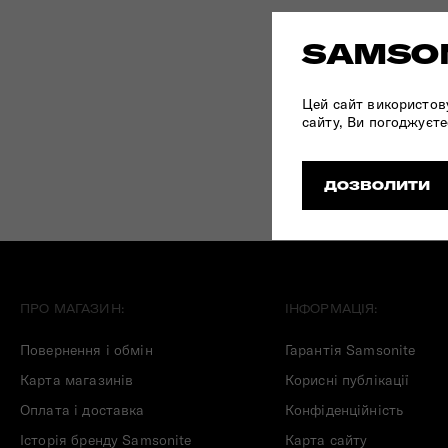
Складані сумки
SAMSON
Дивитись все
Цей сайт використов
сайту, Ви погоджуєте
ДОЗВОЛИТИ
ПРО МАГАЗИН:
ІНФОРМАЦІЯ:
Повернення і обмін
Гарантія Samsonite
Карта магазинів
Корисні публікації
Оплата і доставка
Конфіденційність
Історія бренду Samsonite
Карта сайту