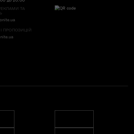
РЕКЛАМИ ТА
Ь
nite.ua
 І ПРОПОЗИЦІЙ
nite.ua