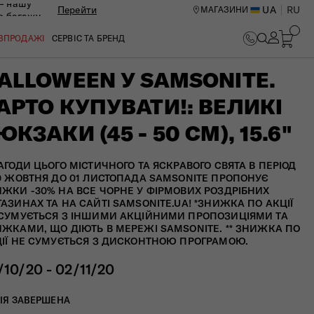
— нашу
Перейти
UA
RU
МАГАЗИНИ
ю багажу
ОЗПРОДАЖІ
СЕРВІС ТА БРЕНД
ALLOWEEN У SAMSONITE.
АРТО КУПУВАТИ!: ВЕЛИКІ
ЮКЗАКИ (45 - 50 СМ), 15.6"
АГОДИ ЦЬОГО МІСТИЧНОГО ТА ЯСКРАВОГО СВЯТА В ПЕРІОД
0 ЖОВТНЯ ДО 01 ЛИСТОПАДА SAMSONITE ПРОПОНУЄ
ЖКИ -30% НА ВСЕ ЧОРНЕ У ФІРМОВИХ РОЗДРІБНИХ
АЗИНАХ ТА НА САЙТІ SAMSONITE.UA! *ЗНИЖКА ПО АКЦІЇ
СУМУЄТЬСЯ З ІНШИМИ АКЦІЙНИМИ ПРОПОЗИЦІЯМИ ТА
ЖКАМИ, ЩО ДІЮТЬ В МЕРЕЖІ SAMSONITE. ** ЗНИЖКА ПО
ІЇ НЕ СУМУЄТЬСЯ З ДИСКОНТНОЮ ПРОГРАМОЮ.
/10/20 - 02/11/20
ИЙ ЦЕНТР В КИЄВІ
ІЯ ЗАВЕРШЕНА