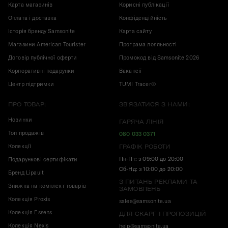
Карта магазинів
Корисні публікації
Оплата і доставка
Конфіденційність
Історія бренду Samsonite
Карта сайту
Магазини American Tourister
Програма лояльності
Договір публічної оферти
Промокод від Samsonite 2026
Корпоративні подарунки
Вакансії
Центр підтримки
TUMI Tracer®
ПРО ТОВАР:
ЗВ'ЯЗАТИСЯ З НАМИ:
Новинки
ГАРЯЧА ЛІНІЯ
Топ продажів
080 033 0371
Колекції
ГРАФІК РОБОТИ
Пн-Пт: з 09:00 до 20:00
Подарункові сертифікати
Сб-Нд: з 10:00 до 20:00
Бренд Lipault
З ПИТАНЬ РЕКЛАМИ ТА
Знижка на комплект товарів
ЗАМОВЛЕНЬ
Колекція Proxis
sales@samsonite.ua
Колекція Essens
ДЛЯ СКАРГ І ПРОПОЗИЦІЙ
Колекція Nexis
help@samsonite.ua