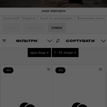
АКЦІЯ ЗАВЕРШЕНА
Самсонайт (Україна)
Акції та розпродажі
Витончена жіноча к
ВАЛІЗИ
РЮКЗАКИ
СУМКИ
ФІЛЬТРИ
СОРТУВАТИ
крос-боді
×
1 - 10 літрів
×
Порівняти
Пор
-20%
-20%