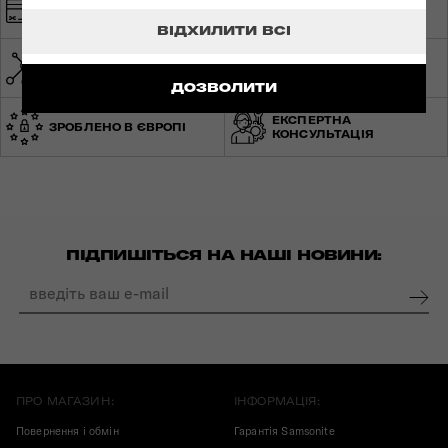
БЕЗПЕЧНА ОПЛАТА
БЕЗКОШТОВНА
ДОСТАВКА
ВІДХИЛИТИ ВСІ
МЕРЕЖА МАГАЗИНІВ ПО
СВІТОВА ГАРАНТІЯ
УКРАЇНІ
ДОЗВОЛИТИ
ЕКСПЕРТНА
ЗРОБЛЕНО В ЄВРОПІ
КОНСУЛЬТАЦІЯ
ПІДПИШІТЬСЯ НА НАШІ НОВИНИ:
ПРО МАГАЗИН:
ІНФОРМАЦІЯ:
Повернення і обмін
Гарантія Samsonite