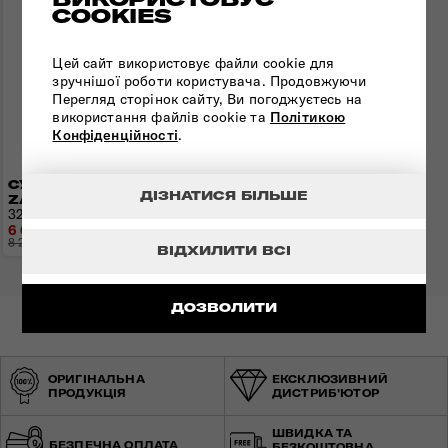
COOKIES
Цей сайт використовує файли cookie для
зручнішої роботи користувача. Продовжуючи
Перегляд сторінок сайту, Ви погоджуєтесь на
використання файлів cookie та
Політикою
Конфіденційності
.
СУМКА КРОС-БОДІ
ДІЗНАТИСЯ БІЛЬШЕ
ZALIA 3.0
32х19х9 см | 0,3 кг
6 632 грн
8 290 грн
- 1 658 грн
ВІДХИЛИТИ ВСІ
ДОЗВОЛИТИ
ОРИГІНАЛЬНА
ЕКСКЛЮЗИВНИЙ
ПРОДУКЦІЯ
ДИСТРИБ'ЮТОР
ШВИДКА ТА
БЕЗПЕЧНА ОПЛАТА
БЕЗКОШТОВНА