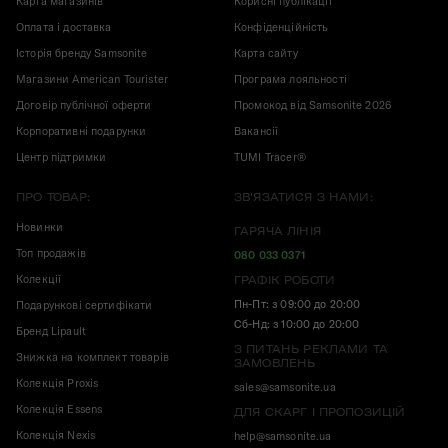
Карта магазинів
Корисні публікації
Оплата і доставка
Конфіденційність
Історія бренду Samsonite
Карта сайту
Магазини American Tourister
Програма лояльності
Договір публічної оферти
Промокод від Samsonite 2026
Корпоративні подарунки
Вакансії
Центр підтримки
TUMI Tracer®
ПРО ТОВАР:
ЗВ'ЯЗАТИСЯ З НАМИ:
Новинки
ГАРЯЧА ЛІНІЯ
Топ продажів
080 033 0371
Колекції
ГРАФІК РОБОТИ
Пн-Пт: з 09:00 до 20:00
Подарункові сертифікати
Сб-Нд: з 10:00 до 20:00
Бренд Lipault
З ПИТАНЬ РЕКЛАМИ ТА
Знижка на комплект товарів
ЗАМОВЛЕНЬ
Колекція Proxis
sales@samsonite.ua
Колекція Essens
ДЛЯ СКАРГ І ПРОПОЗИЦІЙ
Колекція Nexis
help@samsonite.ua