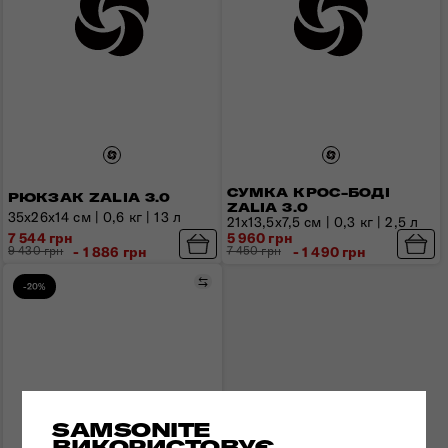
СУМКА КРОС-БОДІ
РЮКЗАК ZALIA 3.0
ZALIA 3.0
35x26x14 см | 0,6 кг | 13 л
21x13,5x7,5 см | 0,3 кг | 2,5 л
7 544 грн
5 960 грн
9 430 грн
- 1 886 грн
7 450 грн
- 1 490 грн
Порівняти
-20%
SAMSONITE
ВИКОРИСТОВУЄ