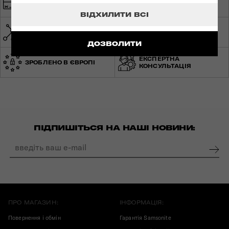
БЕЗПЕЧНА ОПЛАТА
БЕЗКОШТОВНА
ДОСТАВКА
ВІДХИЛИТИ ВСІ
МЕРЕЖА МАГАЗИНІВ ПО
СВІТОВА ГАРАНТІЯ
УКРАЇНІ
ДОЗВОЛИТИ
ЕКСПЕРТНА
ЗРОБЛЕНО В ЄВРОПІ
КОНСУЛЬТАЦІЯ
ПІДПИШІТЬСЯ НА НАШІ НОВИНИ:
ПРО МАГАЗИН:
ІНФОРМАЦІЯ:
Повернення і обмін
Гарантія Samsonite