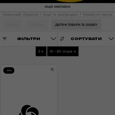
АКЦІЯ ЗАВЕРШЕНА
Самсонайт (Україна)
Акції та розпродажі
Незабутні канікули
ВАЛІЗИ
РЮКЗАКИ
ДИТЯЧІ ТОВАРИ ТА DISNEY
ФІЛЬТРИ
СОРТУВАТИ
2
×
41 - 60 літрів
×
Порівняти
-20%