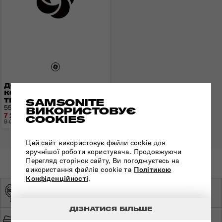
ДОРОЖНЯ СУМКА НА
КОЛЕСАХ URBAN
SAMSONITE
TRACK DISNEY
55x35x20 см | 2,5 кг | 55 л
ВИКОРИСТОВУЄ
7 216 грн
COOKIES
9 020 грн
- 1 804 грн
Цей сайт використовує файли cookie для
зручнішої роботи користувача. Продовжуючи
Перегляд сторінок сайту, Ви погоджуєтесь на
використання файлів cookie та
Політикою
Конфіденційності
.
ОРИГІНАЛЬНА
ЕКСКЛЮЗИВНИЙ
ПРОДУКЦІЯ
ДИСТРИБ'ЮТОР
ДІЗНАТИСЯ БІЛЬШЕ
ШВИДКА ТА