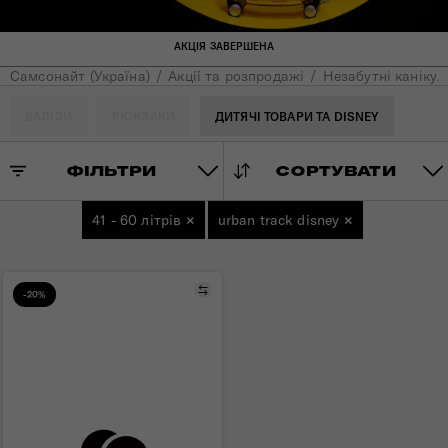
АКЦІЯ ЗАВЕРШЕНА
Самсонайт (Україна)
Акції та розпродажі
Незабутні канікул
ВАЛІЗИ
РЮКЗАКИ
ДИТЯЧІ ТОВАРИ ТА DISNEY
ФІЛЬТРИ
СОРТУВАТИ
41 - 60 літрів
×
urban track disney
×
Порівняти
-20%