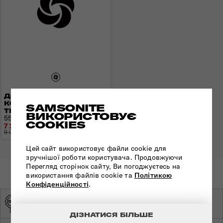
ДОРОЖНЯ СУМКА НА
КОЛЕСАХ URBAN
SAMSONITE
TRACK DISNEY
ВИКОРИСТОВУЄ
55x35x20 см | 2,5 кг | 55 л
COOKIES
7 216 грн
9 020 грн
- 1 804 грн
Цей сайт використовує файли cookie для
зручнішої роботи користувача. Продовжуючи
Перегляд сторінок сайту, Ви погоджуєтесь на
використання файлів cookie та
Політикою
Конфіденційності
.
ОРИГІНАЛЬНА
ЕКСКЛЮЗИВНИЙ
ПРОДУКЦІЯ
ДИСТРИБ'ЮТОР
ДІЗНАТИСЯ БІЛЬШЕ