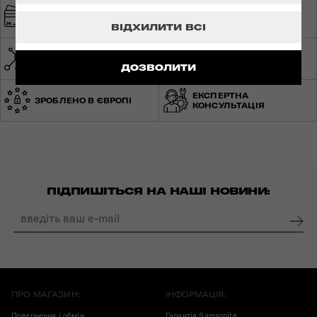
ШВИДКА ТА
БЕЗПЕЧНА ОПЛАТА
БЕЗКОШТОВНА
ДОСТАВКА
ВІДХИЛИТИ ВСІ
МЕРЕЖА МАГАЗИНІВ ПО
СВІТОВА ГАРАНТІЯ
УКРАЇНІ
ДОЗВОЛИТИ
ЕКСПЕРТНА
ЗРОБЛЕНО В ЄВРОПІ
КОНСУЛЬТАЦІЯ
ПІДПИШІТЬСЯ НА НАШІ НОВИНИ:
ПРО МАГАЗИН:
ІНФОРМАЦІЯ:
Повернення і обмін
Гарантія Samsonite