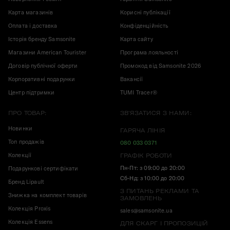
Карта магазинів
Корисні публікації
Оплата і доставка
Конфіденційність
Історія бренду Samsonite
Карта сайту
Магазини American Tourister
Програма лояльності
Договір публічної оферти
Промокод від Samsonite 2026
Корпоративні подарунки
Вакансії
Центр підтримки
TUMI Tracer®
ПРО ТОВАР:
ЗВ'ЯЗАТИСЯ З НАМИ:
Новинки
ГАРЯЧА ЛІНІЯ
Топ продажів
080 033 0371
Колекції
ГРАФІК РОБОТИ
Пн-Пт: з 09:00 до 20:00
Подарункові сертифікати
Сб-Нд: з 10:00 до 20:00
Бренд Lipault
З ПИТАНЬ РЕКЛАМИ ТА
Знижка на комплект товарів
ЗАМОВЛЕНЬ
Колекція Proxis
sales@samsonite.ua
Колекція Essens
ДЛЯ СКАРГ І ПРОПОЗИЦІЙ