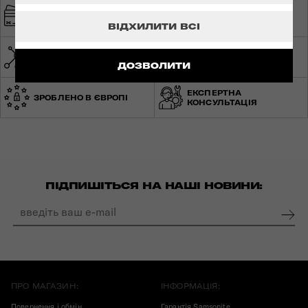
ШВИДКА ТА
БЕЗПЕЧНА ОПЛАТА
БЕЗКОШТОВНА
ДОСТАВКА
ВІДХИЛИТИ ВСІ
МЕРЕЖА МАГАЗИНІВ ПО
СВІТОВА ГАРАНТІЯ
УКРАЇНІ
ДОЗВОЛИТИ
ЕКСПЕРТНА
ЗРОБЛЕНО В ЄВРОПІ
КОНСУЛЬТАЦІЯ
ПІДПИШІТЬСЯ НА НАШІ НОВИНИ:
ПРО МАГАЗИН:
ІНФОРМАЦІЯ:
Повернення і обмін
Гарантія Samsonite