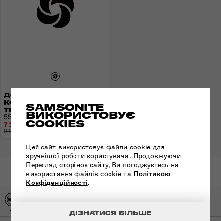
ДОРОЖНЯ СУМКА НА
КОЛЕСАХ URBAN
SAMSONITE
TRACK DISNEY
ВИКОРИСТОВУЄ
55x35x20 см | 2,5 кг | 55 л
COOKIES
7 216 грн
9 020 грн
- 1 804 грн
Цей сайт використовує файли cookie для
зручнішої роботи користувача. Продовжуючи
Перегляд сторінок сайту, Ви погоджуєтесь на
використання файлів cookie та
Політикою
Конфіденційності
.
ОРИГІНАЛЬНА
ЕКСКЛЮЗИВНИЙ
ПРОДУКЦІЯ
ДИСТРИБ'ЮТОР
ДІЗНАТИСЯ БІЛЬШЕ