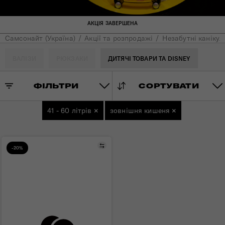
АКЦІЯ ЗАВЕРШЕНА
Самсонайт (Україна)
Акції та розпродажі
Незабутні канікул
ВАЛІЗИ
РЮКЗАКИ
ДИТЯЧІ ТОВАРИ ТА DISNEY
ФІЛЬТРИ
СОРТУВАТИ
41 - 60 літрів
×
зовнішня кишеня
×
Порівняти
-20%