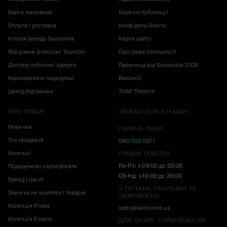
Карта магазинів
Корисні публікації
Оплата і доставка
Конфіденційність
Історія бренду Samsonite
Карта сайту
Магазини American Tourister
Програма лояльності
Договір публічної оферти
Промокод від Samsonite 2026
Корпоративні подарунки
Вакансії
Центр підтримки
TUMI Tracer®
ПРО ТОВАР:
ЗВ'ЯЗАТИСЯ З НАМИ:
Новинки
ГАРЯЧА ЛІНІЯ
Топ продажів
080 033 0371
Колекції
ГРАФІК РОБОТИ
Пн-Пт: з 09:00 до 20:00
Подарункові сертифікати
Сб-Нд: з 10:00 до 20:00
Бренд Lipault
З ПИТАНЬ РЕКЛАМИ ТА
Знижка на комплект товарів
ЗАМОВЛЕНЬ
Колекція Proxis
sales@samsonite.ua
Колекція Essens
ДЛЯ СКАРГ І ПРОПОЗИЦІЙ