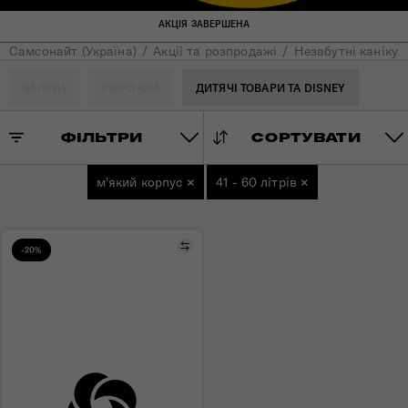
АКЦІЯ ЗАВЕРШЕНА
Самсонайт (Україна)
Акції та розпродажі
Незабутні канікули
ВАЛІЗИ
РЮКЗАКИ
ДИТЯЧІ ТОВАРИ ТА DISNEY
ФІЛЬТРИ
СОРТУВАТИ
м'який корпус
×
41 - 60 літрів
×
Порівняти
-20%