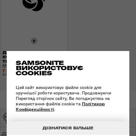
ДОРОЖНЯ СУМКА НА
КОЛЕСАХ URBAN
SAMSONITE
TRACK DISNEY
55x35x20 см | 2,5 кг | 55 л
ВИКОРИСТОВУЄ
7 216 грн
COOKIES
9 020 грн
- 1 804 грн
Цей сайт використовує файли cookie для
зручнішої роботи користувача. Продовжуючи
Перегляд сторінок сайту, Ви погоджуєтесь на
використання файлів cookie та
Політикою
Конфіденційності
.
ОРИГІНАЛЬНА
ЕКСКЛЮЗИВНИЙ
ПРОДУКЦІЯ
ДИСТРИБ'ЮТОР
ДІЗНАТИСЯ БІЛЬШЕ
ШВИДКА ТА