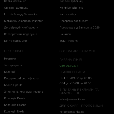
Карта магазинів
Корисні публікації
Оплата і доставка
Конфіденційність
Історія бренду Samsonite
Карта сайту
Магазини American Tourister
Програма лояльності
Договір публічної оферти
Промокод від Samsonite 2026
Корпоративні подарунки
Вакансії
Центр підтримки
TUMI Tracer®
ПРО ТОВАР:
ЗВ'ЯЗАТИСЯ З НАМИ:
Новинки
ГАРЯЧА ЛІНІЯ
Топ продажів
080 033 0371
Колекції
ГРАФІК РОБОТИ
Пн-Пт: з 09:00 до 20:00
Подарункові сертифікати
Сб-Нд: з 10:00 до 20:00
Бренд Lipault
З ПИТАНЬ РЕКЛАМИ ТА
Знижка на комплект товарів
ЗАМОВЛЕНЬ
Колекція Proxis
sales@samsonite.ua
Колекція Essens
ДЛЯ СКАРГ І ПРОПОЗИЦІЙ
Колекція Nexis
help@samsonite.ua