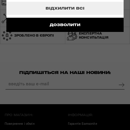
БЕЗПЕЧНА ОПЛАТА
БЕЗКОШТОВНА
ДОСТАВКА
ВІДХИЛИТИ ВСІ
МЕРЕЖА МАГАЗИНІВ ПО
СВІТОВА ГАРАНТІЯ
УКРАЇНІ
ДОЗВОЛИТИ
ЕКСПЕРТНА
ЗРОБЛЕНО В ЄВРОПІ
КОНСУЛЬТАЦІЯ
ПІДПИШІТЬСЯ НА НАШІ НОВИНИ:
ПРО МАГАЗИН:
ІНФОРМАЦІЯ:
Повернення і обмін
Гарантія Samsonite