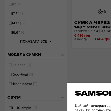
16"
[0]
17.3"
[1]
СУМКА ЧЕРЕЗ
14.1"
[8]
14,1" MOVE JO
39x32x16,5 см | 0,9 кг 
15.6"
[6]
6 416 грн
- 1 604 грн
8 020 грн
ПОКАЗАТИ ВСЕ
МОДЕЛЬ СУМКИ
На пояс
[0]
Крос-боді
[1]
Через плече
[7]
SAMSON
ОБ'ЄМ
Цей сайт використов
1 - 10 літрів
[9]
сайту, Ви погоджуєте