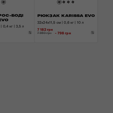
РОС-БОДІ
РЮКЗАК KARISSA EVO
EVO
32x24x11,5 см | 0,6 кг | 10 л
| 0,4 кг | 3,5 л
7 182 грн
Порівняти
Порівняти
- 798 грн
7 980 грн