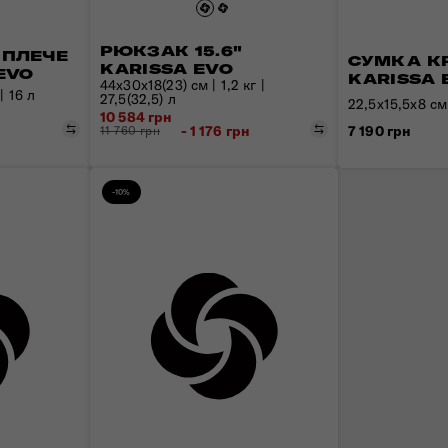
РЮКЗАК 15.6"
 ПЛЕЧЕ
СУМКА К
KARISSA EVO
 EVO
KARISSA 
44x30x18(23) см | 1,2 кг |
| 16 л
27,5(32,5) л
22,5x15,5x8 см 
10 584 грн
Порівняти
Порівняти
н
7 190 грн
- 1 176 грн
11 760 грн
-10%