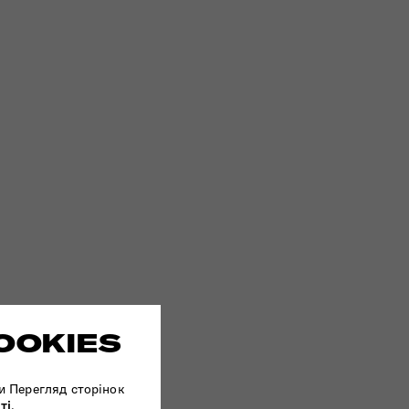
OOKIES
и Перегляд сторінок
ті
.