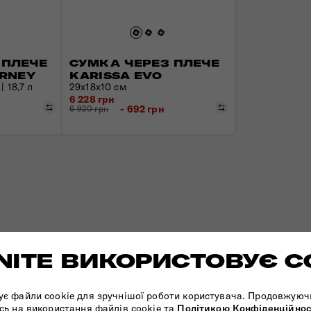
 ПЛЕЧЕ
СУМКА ЧЕРЕЗ ПЛЕЧЕ
URNEY
KARISSA EVO
| 18,7 л
29х18х10 см
6 228 грн
Порівняти
Порівняти
- 692 грн
6 920 грн
ITE ВИКОРИСТОВУЄ C
ує файли cookie для зручнішої роботи користувача. Продовжуюч
сь на використання файлів cookie та
Політикою Конфіденційнос