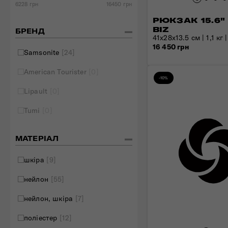
6228 грн
16450 грн
Складані сумки
РЮКЗАК 15.6"
Дивитись все
BIZ
БРЕНД
41x28x13.5 см | 1,1 кг |
16 450 грн
Samsonite
[24]
American Tourister
[0]
-10%
Lipault
[0]
Tumi
[0]
МАТЕРІАЛ
шкіра
[9]
нейлон
[55]
нейлон, шкіра
[7]
поліестер
[12]