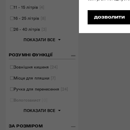
11 - 15 літрів
[4]
ДОЗВОЛИТИ
16 - 25 літрів
[8]
26 - 40 літрів
[3]
ПОКАЗАТИ ВСЕ
РОЗУМНІ ФУНКЦІЇ
Зовнішня кишеня
[24]
Місце для пляшки
[7]
Ручка для перенесення
[24]
Вологозахист
[0]
ПОКАЗАТИ ВСЕ
ЗА РОЗМІРОМ