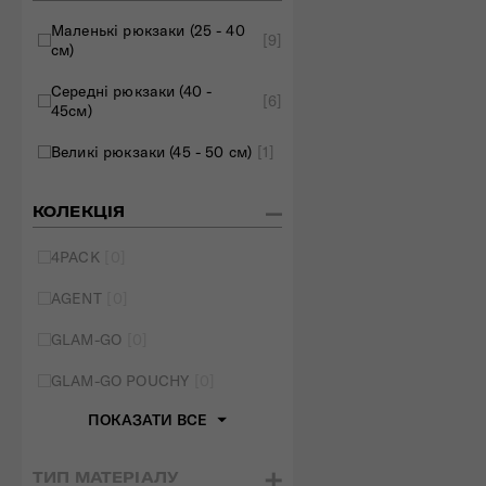
Маленькі рюкзаки (25 - 40
[9]
см)
Середні рюкзаки (40 -
[6]
45см)
Великі рюкзаки (45 - 50 см)
[1]
КОЛЕКЦІЯ
4PACK
[0]
AGENT
[0]
GLAM-GO
[0]
GLAM-GO POUCHY
[0]
ПОКАЗАТИ ВСЕ
ТИП МАТЕРІАЛУ