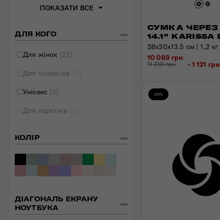
ПОКАЗАТИ ВСЕ
СУМКА ЧЕРЕЗ
ДЛЯ КОГО
14.1" KARISSA
38x30x13.5 см | 1,2 кг 
Для жінок
[22]
10 089 грн
- 1 121 гр
11 210 грн
Для чоловіків
[0]
Унісекс
[3]
-20%
Для підлітків
[0]
КОЛІР
ДІАГОНАЛЬ ЕКРАНУ
НОУТБУКА