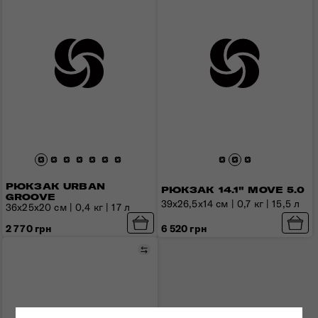
РЮКЗАК URBAN
РЮКЗАК 14.1" MOVE 5.0
GROOVE
39x26,5x14 см | 0,7 кг | 15,5 л
36x25x20 см | 0,4 кг | 17 л
2 770 грн
6 520 грн
Порівняти