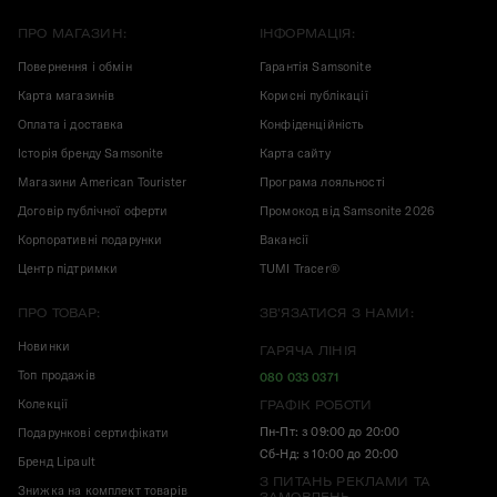
ПРО МАГАЗИН:
ІНФОРМАЦІЯ:
Повернення і обмін
Гарантія Samsonite
Карта магазинів
Корисні публікації
Оплата і доставка
Конфіденційність
Історія бренду Samsonite
Карта сайту
Магазини American Tourister
Програма лояльності
Договір публічної оферти
Промокод від Samsonite 2026
Корпоративні подарунки
Вакансії
Центр підтримки
TUMI Tracer®
ПРО ТОВАР:
ЗВ'ЯЗАТИСЯ З НАМИ:
Новинки
ГАРЯЧА ЛІНІЯ
Топ продажів
080 033 0371
Колекції
ГРАФІК РОБОТИ
Пн-Пт: з 09:00 до 20:00
Подарункові сертифікати
Сб-Нд: з 10:00 до 20:00
Бренд Lipault
З ПИТАНЬ РЕКЛАМИ ТА
Знижка на комплект товарів
ЗАМОВЛЕНЬ