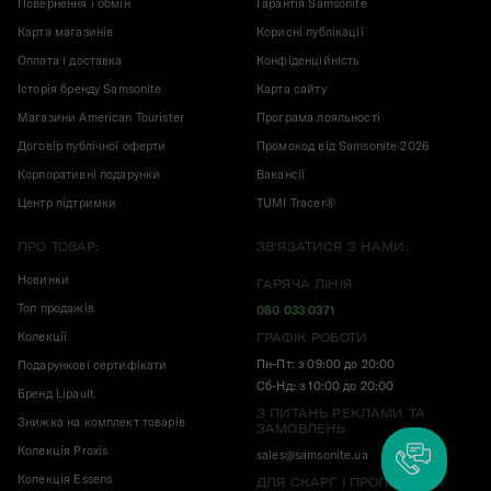
Повернення і обмін
Гарантія Samsonite
Карта магазинів
Корисні публікації
Оплата і доставка
Конфіденційність
Історія бренду Samsonite
Карта сайту
Магазини American Tourister
Програма лояльності
Договір публічної оферти
Промокод від Samsonite 2026
Корпоративні подарунки
Вакансії
Центр підтримки
TUMI Tracer®
ПРО ТОВАР:
ЗВ'ЯЗАТИСЯ З НАМИ:
Новинки
ГАРЯЧА ЛІНІЯ
Топ продажів
080 033 0371
Колекції
ГРАФІК РОБОТИ
Пн-Пт: з 09:00 до 20:00
Подарункові сертифікати
Сб-Нд: з 10:00 до 20:00
Бренд Lipault
З ПИТАНЬ РЕКЛАМИ ТА
Знижка на комплект товарів
ЗАМОВЛЕНЬ
Колекція Proxis
sales@samsonite.ua
Колекція Essens
ДЛЯ СКАРГ І ПРОПОЗИЦІЙ