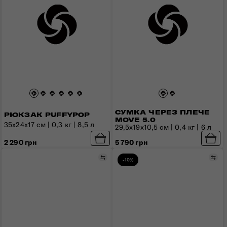
СУМКА ЧЕРЕЗ ПЛЕЧЕ
РЮКЗАК PUFFYPOP
MOVE 5.0
35x24x17 см | 0,3 кг | 8,5 л
29,5x19x10,5 см | 0,4 кг | 6 л
2 290 грн
5 790 грн
Порівняти
Пор
-10%