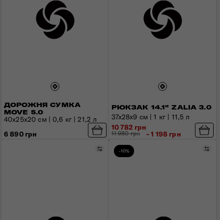
ДОРОЖНЯ СУМКА
РЮКЗАК 14.1" ZALIA 3.0
MOVE 5.0
37x28x9 см | 1 кг | 11,5 л
40х25х20 см | 0,6 кг | 21,2 л
10 782 грн
6 890 грн
11 980 грн
- 1 198 грн
Порівняти
Пор
-10%