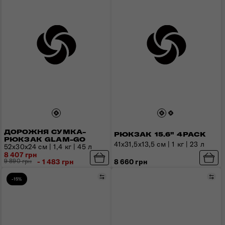
ДОРОЖНЯ СУМКА-
РЮКЗАК 15.6" 4PACK
РЮКЗАК GLAM-GO
41x31,5x13,5 см | 1 кг | 23 л
52x30x24 см | 1,4 кг | 45 л
8 407 грн
9 890 грн
- 1 483 грн
8 660 грн
Порівняти
Пор
-15%