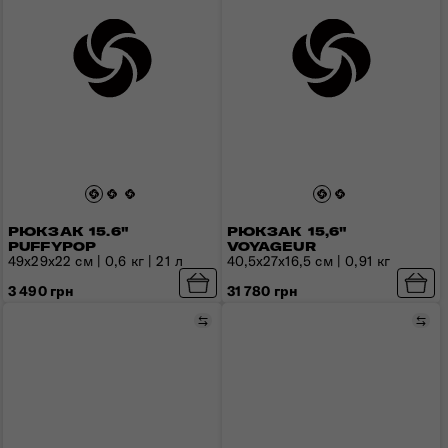
РЮКЗАК 15.6"
РЮКЗАК 15,6"
PUFFYPOP
VOYAGEUR
49x29x22 см | 0,6 кг | 21 л
40,5x27x16,5 см | 0,91 кг
3 490 грн
31 780 грн
Порівняти
Пор