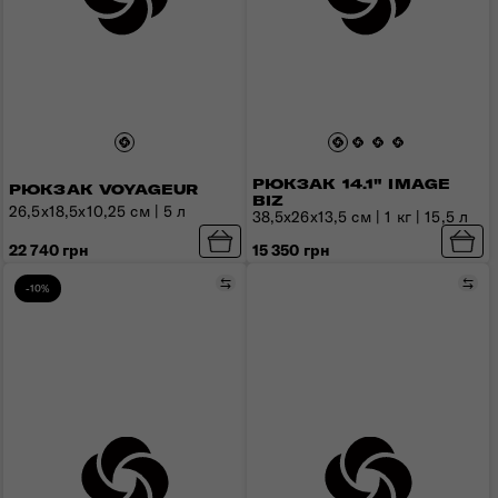
РЮКЗАК 14.1" IMAGE
РЮКЗАК VOYAGEUR
BIZ
26,5х18,5х10,25 см | 5 л
38,5x26x13,5 см | 1 кг | 15,5 л
22 740 грн
15 350 грн
Порівняти
Пор
-10%