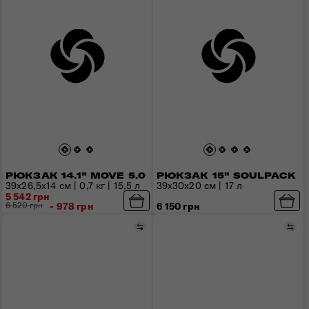
РЮКЗАК 14.1" MOVE 5.0
РЮКЗАК 15" SOULPACK
39x26,5x14 см | 0,7 кг | 15,5 л
39x30x20 см | 17 л
5 542 грн
6 520 грн
- 978 грн
6 150 грн
Порівняти
Пор