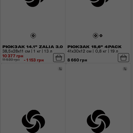
РЮКЗАК 14.1" ZALIA 3.0
РЮКЗАК 15,6" 4PACK
38,5x28x11 см | 1 кг | 13 л
41x30x12 см | 0,8 кг | 19 л
10 377 грн
11 530 грн
- 1 153 грн
8 660 грн
Порівняти
Пор