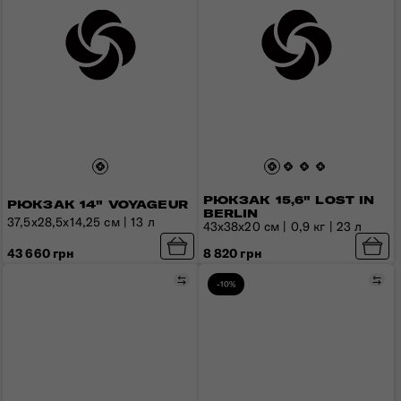
РЮКЗАК 15,6" LOST IN
РЮКЗАК 14" VOYAGEUR
BERLIN
37,5х28,5х14,25 см | 13 л
43х38х20 см | 0,9 кг | 23 л
43 660 грн
8 820 грн
Порівняти
Пор
-10%