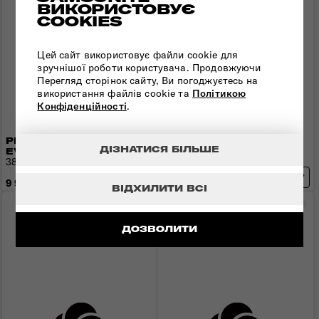
ВИКОРИСТОВУЄ
COOKIES
Цей сайт використовує файли cookie для
зручнішої роботи користувача. Продовжуючи
Перегляд сторінок сайту, Ви погоджуєтесь на
використання файлів cookie та
Політикою
Конфіденційності
.
РЮКЗАК 14,1" KARISSA
РЮКЗАК 14,1" 4PACK
ДІЗНАТИСЯ БІЛЬШЕ
EVO
40x27x16 см | 0,9 кг | 20 л
38,5x27,5x13 см | 0,8 кг | 15 л
6 392 грн
9 990 грн
7 990 грн
- 1 598 грн
ВІДХИЛИТИ ВСІ
Порівняти
Пор
-10%
ДОЗВОЛИТИ