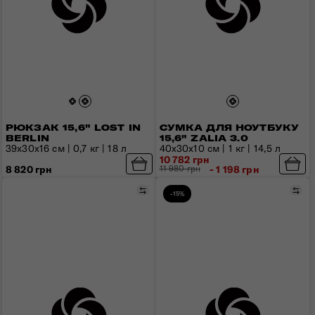
РЮКЗАК 15,6" LOST IN
СУМКА ДЛЯ НОУТБУКУ
BERLIN
15,6" ZALIA 3.0
39х30х16 см | 0,7 кг | 18 л
40x30x10 см | 1 кг | 14,5 л
10 782 грн
8 820 грн
11 980 грн
- 1 198 грн
Порівняти
Пор
-15%