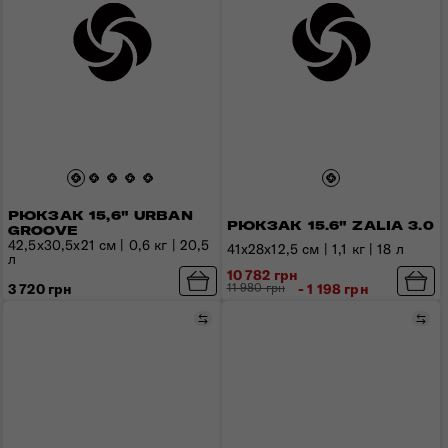
РЮКЗАК 15,6" URBAN
РЮКЗАК 15.6" ZALIA 3.0
GROOVE
42,5x30,5x21 см | 0,6 кг | 20,5
41x28x12,5 см | 1,1 кг | 18 л
л
10 782 грн
11 980 грн
- 1 198 грн
3 720 грн
Порівняти
Пор