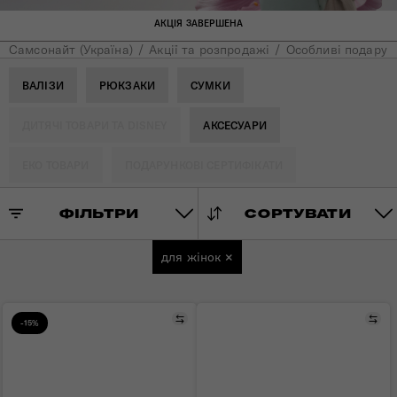
АКЦІЯ ЗАВЕРШЕНА
Самсонайт (Україна)
Акції та розпродажі
Особливі подарун
ВАЛІЗИ
РЮКЗАКИ
СУМКИ
ДИТЯЧІ ТОВАРИ ТА DISNEY
АКСЕСУАРИ
ЕКО ТОВАРИ
ПОДАРУНКОВІ СЕРТИФІКАТИ
ФІЛЬТРИ
СОРТУВАТИ
для жінок
×
Порівняти
Пор
-15%