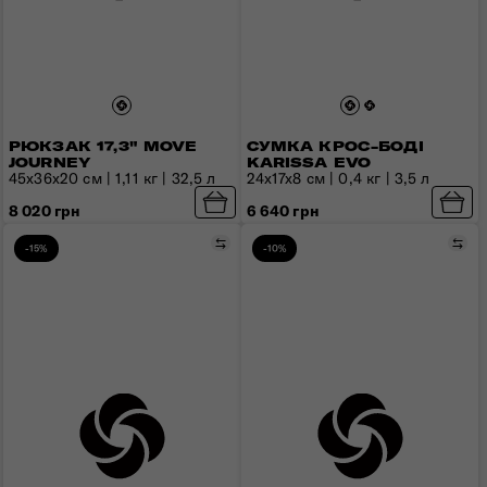
РЮКЗАК 17,3" MOVE
СУМКА КРОС-БОДІ
JOURNEY
KARISSA EVO
45х36х20 см | 1,11 кг | 32,5 л
24x17x8 см | 0,4 кг | 3,5 л
8 020 грн
6 640 грн
Порівняти
Пор
-15%
-10%