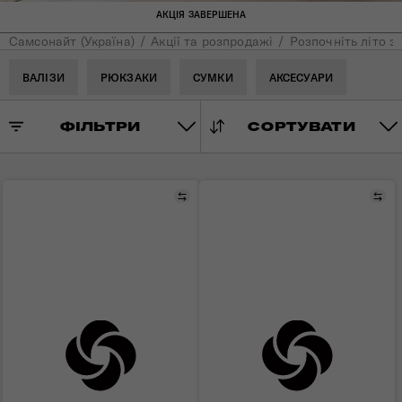
АКЦІЯ ЗАВЕРШЕНА
Самсонайт (Україна)
Акції та розпродажі
Розпочніть літо з
ВАЛІЗИ
РЮКЗАКИ
СУМКИ
АКСЕСУАРИ
ФІЛЬТРИ
СОРТУВАТИ
Порівняти
Пор