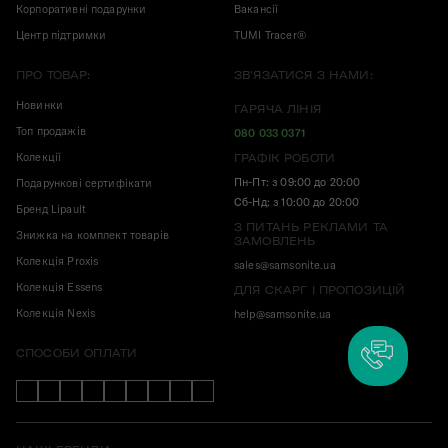
Корпоративні подарунки
Вакансії
Центр підтримки
TUMI Tracer®
ПРО ТОВАР:
ЗВ'ЯЗАТИСЯ З НАМИ:
Новинки
ГАРЯЧА ЛІНІЯ
Топ продажів
080 033 0371
Колекції
ГРАФІК РОБОТИ
Пн-Пт: з 09:00 до 20:00
Подарункові сертифікати
Сб-Нд: з 10:00 до 20:00
Бренд Lipault
З ПИТАНЬ РЕКЛАМИ ТА
Знижка на комплект товарів
ЗАМОВЛЕНЬ
Колекція Proxis
sales@samsonite.ua
Колекція Essens
ДЛЯ СКАРГ І ПРОПОЗИЦІЙ
Колекція Nexis
help@samsonite.ua
СПОСОБИ ОПЛАТИ