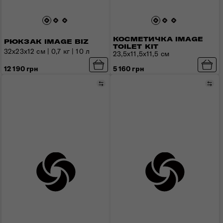
КОСМЕТИЧКА IMAGE
РЮКЗАК IMAGE BIZ
TOILET KIT
32x23x12 см | 0,7 кг | 10 л
23,5x11,5x11,5 см
12 190 грн
5 160 грн
Порівняти
Пор