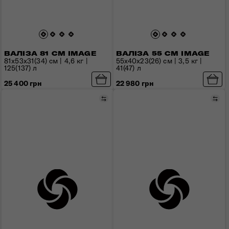
ВАЛІЗА 81 СМ IMAGE
ВАЛІЗА 55 СМ IMAGE
81x53x31(34) см | 4,6 кг |
55x40x23(26) см | 3,5 кг |
125(137) л
41(47) л
25 400 грн
22 980 грн
Порівняти
Пор