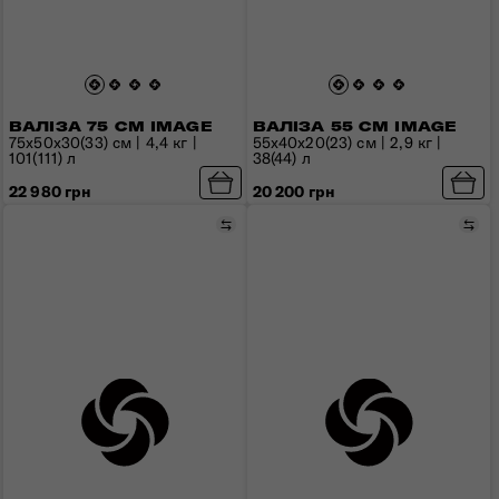
ВАЛІЗА 75 СМ IMAGE
ВАЛІЗА 55 СМ IMAGE
75x50x30(33) см | 4,4 кг |
55x40x20(23) см | 2,9 кг |
101(111) л
38(44) л
22 980 грн
20 200 грн
Порівняти
Пор