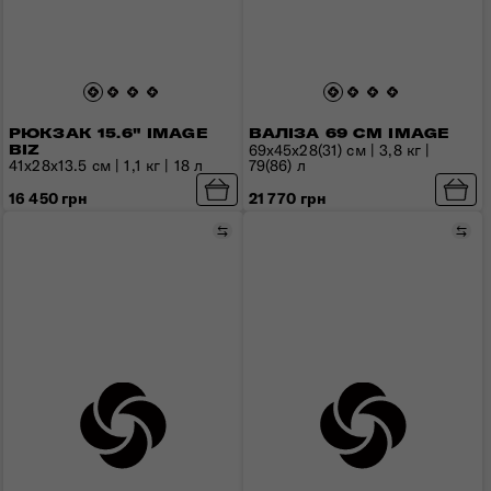
РЮКЗАК 15.6" IMAGE
ВАЛІЗА 69 СМ IMAGE
69x45x28(31) см | 3,8 кг |
BIZ
79(86) л
41x28x13.5 см | 1,1 кг | 18 л
21 770 грн
16 450 грн
Порівняти
Пор