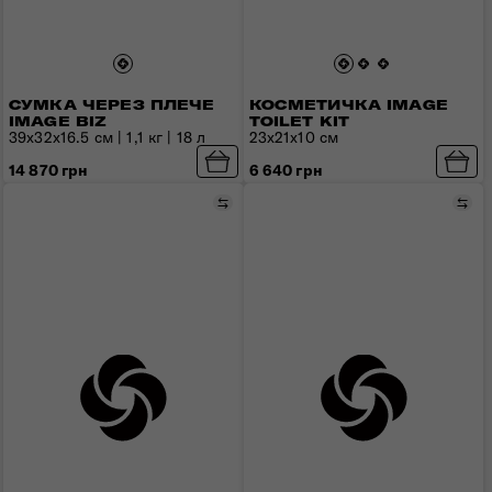
СУМКА ЧЕРЕЗ ПЛЕЧЕ
КОСМЕТИЧКА IMAGE
IMAGE BIZ
TOILET KIT
39x32x16.5 см | 1,1 кг | 18 л
23х21х10 см
14 870 грн
6 640 грн
Порівняти
Пор