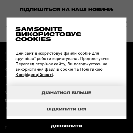
ПІДПИШІТЬСЯ НА НАШІ НОВИНИ:
SAMSONITE
ВИКОРИСТОВУЄ
COOKIES
Цей сайт використовує файли cookie для
ПРО МАГАЗИН:
ІНФОРМАЦІЯ:
зручнішої роботи користувача. Продовжуючи
Повернення і обмін
Гарантія Samsonite
Перегляд сторінок сайту, Ви погоджуєтесь на
використання файлів cookie та
Політикою
Карта магазинів
Корисні публікації
Конфіденційності
.
Оплата і доставка
Конфіденційність
Історія бренду Samsonite
Карта сайту
ДІЗНАТИСЯ БІЛЬШЕ
Магазини American Tourister
Програма лояльності
Договір публічної оферти
Промокод від Samsonite 2026
Корпоративні подарунки
Вакансії
ВІДХИЛИТИ ВСІ
Центр підтримки
TUMI Tracer®
ДОЗВОЛИТИ
ПРО ТОВАР:
ЗВ'ЯЗАТИСЯ З НАМИ: