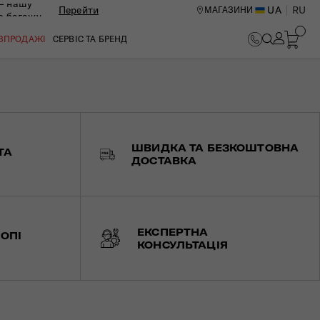
— нашу
Перейти
UA
RU
МАГАЗИНИ
ю багажу
ОЗПРОДАЖІ
СЕРВІС ТА БРЕНД
ШВИДКА ТА БЕЗКОШТОВНА
ТА
ДОСТАВКА
ЕКСПЕРТНА
ОПІ
КОНСУЛЬТАЦІЯ
ИЙ ЦЕНТР В КИЄВІ