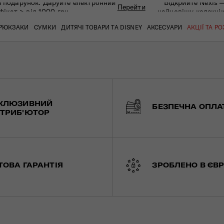
 подарунок. Даруйте eлектронний
Відкрийте Nexis 
Перейти
фікат > від 1000 грн
найновішу колекці
РЮКЗАКИ
СУМКИ
ДИТЯЧІ ТОВАРИ ТА DISNEY
АКСЕСУАРИ
АКЦІЇ ТА Р
кат
кат
кат
кат
кат
кат
КЛЮЗИВНИЙ
БЕЗПЕЧНА ОПЛА
ТРИБ'ЮТОР
ТОВА ГАРАНТІЯ
ЗРОБЛЕНО В ЄВР
 ЗАПИТАННЯ
СЕРВІСН