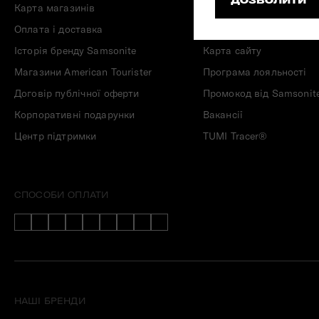
ДОЗВОЛИТИ
Карта магазинів
Корисні публікації
Складані сумки
Оплата і доставка
Конфіденційність
Дивитись все
Історія бренду Samsonite
Карта сайту
Магазини American Tourister
Програма лояльності
Договір публічної оферти
Промокод від Samsonit
Корпоративні подарунки
Вакансії
Центр підтримки
TUMI Tracer®
СПОСОБИ ОПЛАТИ
НАШІ БРЕНДИ