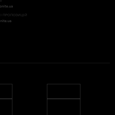
Ь
nite.ua
 І ПРОПОЗИЦІЙ
nite.ua