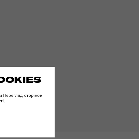
OOKIES
и Перегляд сторінок
ті
.