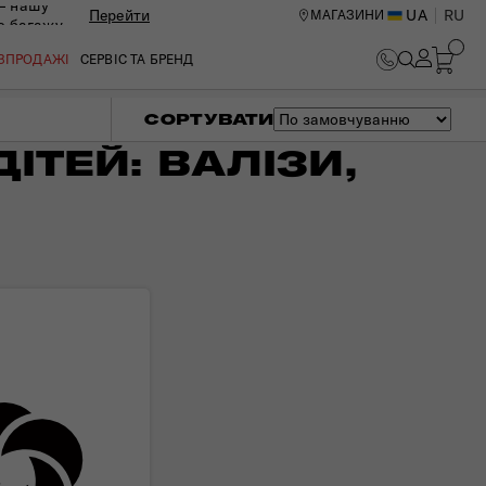
— нашу
Перейти
UA
RU
МАГАЗИНИ
ю багажу
ОЗПРОДАЖІ
СЕРВІС ТА БРЕНД
СОРТУВАТИ
ІТЕЙ: ВАЛІЗИ,
ИЙ ЦЕНТР В КИЄВІ