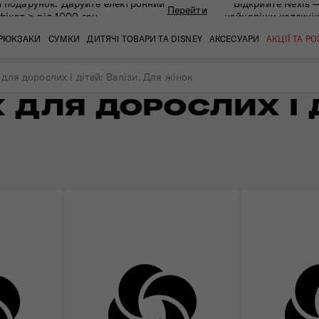
 подарунок. Даруйте eлектронний
Відкрийте Nexis 
Перейти
фікат > від 1000 грн
найновішу колекці
РЮКЗАКИ
СУМКИ
ДИТЯЧІ ТОВАРИ ТА DISNEY
АКСЕСУАРИ
АКЦІЇ ТА Р
для дорослих і дітей: Валізи, Для жінок
 ДЛЯ ДОРОСЛИХ І Д
кат
кат
кат
кат
кат
кат
 ЗАПИТАННЯ
СЕРВІСН