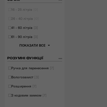
Складані сумки
16 - 25 літрів
[0]
Дивитись все
26 - 40 літрів
[0]
41 - 60 літрів
[3]
61 - 90 літрів
[3]
ПОКАЗАТИ ВСЕ
РОЗУМНІ ФУНКЦІЇ
Ручка для перенесення
[7]
Вологозахист
[3]
Розширення
[7]
З кодовим замком
[7]