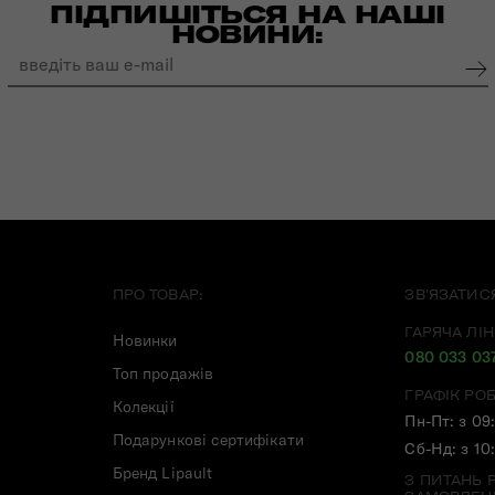
ПІДПИШІТЬСЯ НА НАШІ
НОВИНИ:
ПРО ТОВАР:
ЗВ'ЯЗАТИС
ГАРЯЧА ЛІН
Новинки
080 033 03
Топ продажів
ГРАФІК РО
Колекції
Пн-Пт: з 09
Подарункові сертифікати
Сб-Нд: з 10
Бренд Lipault
З ПИТАНЬ 