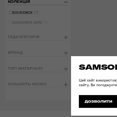
КОЛЕКЦІЯ
SOUNDBOX
[7]
SOUNDBOX MINI
[0]
ПІДКАТЕГОРІЯ
БРЕНД
SAMSON
ТИП МАТЕРІАЛУ
Цей сайт використов
КІЛЬКІСТЬ КОЛЕС
сайту, Ви погоджуєте
ДОЗВОЛИТИ