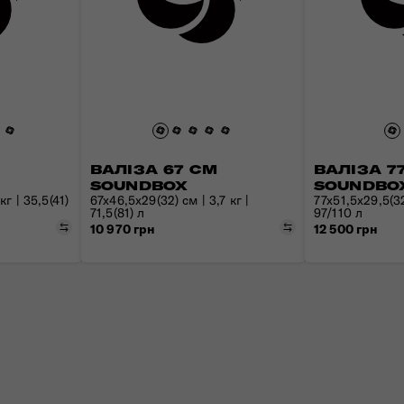
Валізи з передньою кишенею
Знайомтесь з Nexis
Рюкзаки для ноутбука
Усі сумки
Дитячі валізи для катання
Пакувальні куби та чохли
ВАЛІЗА 67 СМ
ВАЛІЗА 7
SOUNDBOX
SOUNDBO
г | 35,5(41)
67x46,5x29(32) см | 3,7 кг |
77x51,5x29,5(32
71,5(81) л
97/110 л
Порівняти
Порівняти
10 970 грн
12 500 грн