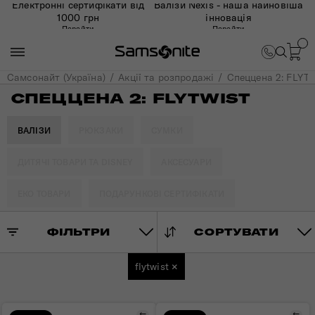
Електронні сертифікати від
Валізи Nexis - наша найновіша
1000 грн
інновація
Перейти
Перейти
Самсонайт (Україна)
Акції та розпродажі
Спеццена 2: FLYT
СПЕЦЦЕНА 2: FLYTWIST
ВАЛІЗИ
РЮКЗАКИ
СУМКИ
ДИТЯЧІ ТОВАРИ ТА DISNEY
АКСЕСУАРИ
ЕКО ТОВАРИ
ПОДАРУНКОВІ СЕРТИФІКАТИ
ФІЛЬТРИ
СОРТУВАТИ
flytwist
×