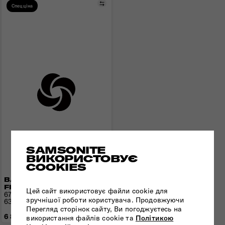
Порівняти
Спецціна
SAMSONITE
ВИКОРИСТОВУЄ
COOKIES
ВАЛІЗА 67 СМ
FLYTWIST
Цей сайт використовує файли cookie для
67x45x26(29) см | 3,2 кг |
зручнішої роботи користувача. Продовжуючи
63(73) л
Перегляд сторінок сайту, Ви погоджуєтесь на
6 890 грн
використання файлів cookie та
Політикою