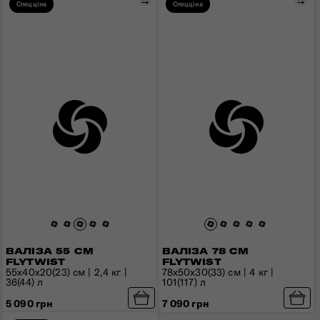
Порівняти
Пор
Спецціна
Спецціна
ВАЛІЗА 55 СМ
ВАЛІЗА 78 СМ
FLYTWIST
FLYTWIST
55х40х20(23) см | 2,4 кг |
78x50x30(33) см | 4 кг |
36(44) л
101(117) л
5 090 грн
7 090 грн