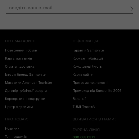
ПРО МАГАЗИН:
ІНФОРМАЦІЯ:
Повернення і обмін
Гарантія Samsonite
Карта магазинів
Корисні публікації
Оплата і доставка
Конфіденційність
Історія бренду Samsonite
Карта сайту
Магазини American Tourister
Програма лояльності
Договір публічної оферти
Промокод від Samsonite 2026
Корпоративні подарунки
Вакансії
Центр підтримки
TUMI Tracer®
ПРО ТОВАР:
ЗВ'ЯЗАТИСЯ З НАМИ:
Новинки
ГАРЯЧА ЛІНІЯ
Топ продажів
080 033 0371