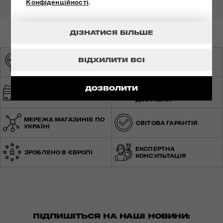
Конфіденційності
.
ДІЗНАТИСЯ БІЛЬШЕ
ОРИГІНАЛЬНА
ЕКСКЛЮЗИВНИЙ
ВІДХИЛИТИ ВСІ
ПРОДУКЦІЯ
ДИСТРИБ'ЮТОР
ШВИДКА ТА
ДОЗВОЛИТИ
БЕЗПЕЧНА ОПЛАТА
БЕЗКОШТОВНА
ДОСТАВКА
МЕРЕЖА МАГАЗИНІВ ПО
СВІТОВА ГАРАНТІЯ
УКРАЇНІ
ЕКСПЕРТНА
ЗРОБЛЕНО В ЄВРОПІ
КОНСУЛЬТАЦІЯ
ПІДПИШІТЬСЯ НА НАШІ НОВИНИ: