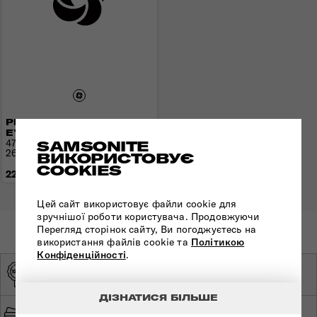
РЮКЗАК 17,3" URBAN-
EYE
47x32x22(25) см | 1,4 кг |
SAMSONITE
26(35) л
ВИКОРИСТОВУЄ
COOKIES
22 220 грн
Цей сайт використовує файли cookie для
зручнішої роботи користувача. Продовжуючи
Перегляд сторінок сайту, Ви погоджуєтесь на
використання файлів cookie та
Політикою
Конфіденційності
.
ОРИГІНАЛЬНА
ЕКСКЛЮЗИВНИЙ
ПРОДУКЦІЯ
ДИСТРИБ'ЮТОР
ДІЗНАТИСЯ БІЛЬШЕ
ШВИДКА ТА
БЕЗПЕЧНА ОПЛАТА