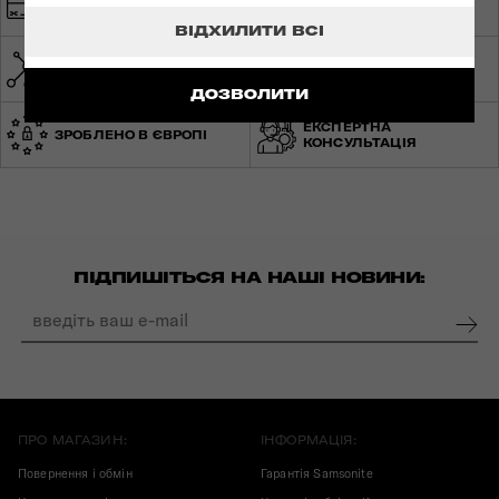
БЕЗКОШТОВНА
ДОСТАВКА
ВІДХИЛИТИ ВСІ
МЕРЕЖА МАГАЗИНІВ ПО
СВІТОВА ГАРАНТІЯ
УКРАЇНІ
ДОЗВОЛИТИ
ЕКСПЕРТНА
ЗРОБЛЕНО В ЄВРОПІ
КОНСУЛЬТАЦІЯ
ПІДПИШІТЬСЯ НА НАШІ НОВИНИ:
ПРО МАГАЗИН:
ІНФОРМАЦІЯ:
Повернення і обмін
Гарантія Samsonite