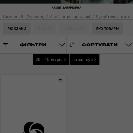
АКЦІЯ ЗАВЕРШЕНА
Самсонайт (Україна)
Акції та розпродажі
Рухайтесь в ритмі
РЮКЗАКИ
СУМКИ
АКСЕСУАРИ
ЕКО ТОВАРИ
ФІЛЬТРИ
СОРТУВАТИ
26 - 40 літрів
×
urban-eye
×
Порівняти