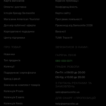
Карта магазинів
Корисні публікації
Оплата і доставка
Конфіденційність
Історія бренду Samsonite
Карта сайту
Магазини American Tourister
Програма лояльності
Договір публічної оферти
Промокод від Samsonite 2026
Корпоративні подарунки
Вакансії
Центр підтримки
TUMI Tracer®
ПРО ТОВАР:
ЗВ'ЯЗАТИСЯ З НАМИ:
Новинки
ГАРЯЧА ЛІНІЯ
Топ продажів
080 033 0371
Колекції
ГРАФІК РОБОТИ
Пн-Пт: з 09:00 до 20:00
Подарункові сертифікати
Сб-Нд: з 10:00 до 20:00
Бренд Lipault
З ПИТАНЬ РЕКЛАМИ ТА
Знижка на комплект товарів
ЗАМОВЛЕНЬ
Колекція Proxis
sales@samsonite.ua
Колекція Essens
ДЛЯ СКАРГ І ПРОПОЗИЦІЙ
Колекція Nexis
help@samsonite.ua