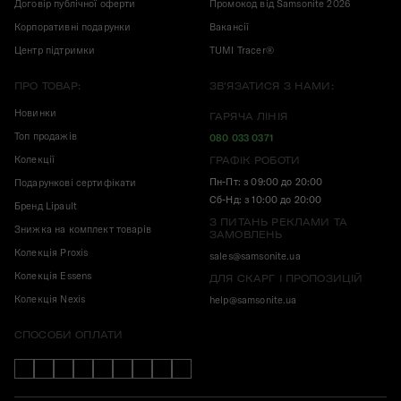
Договір публічної оферти
Промокод від Samsonite 2026
Корпоративні подарунки
Вакансії
Центр підтримки
TUMI Tracer®
ПРО ТОВАР:
ЗВ'ЯЗАТИСЯ З НАМИ:
Новинки
ГАРЯЧА ЛІНІЯ
Топ продажів
080 033 0371
Колекції
ГРАФІК РОБОТИ
Пн-Пт: з 09:00 до 20:00
Подарункові сертифікати
Сб-Нд: з 10:00 до 20:00
Бренд Lipault
З ПИТАНЬ РЕКЛАМИ ТА
Знижка на комплект товарів
ЗАМОВЛЕНЬ
Колекція Proxis
sales@samsonite.ua
Колекція Essens
ДЛЯ СКАРГ І ПРОПОЗИЦІЙ
Колекція Nexis
help@samsonite.ua
СПОСОБИ ОПЛАТИ