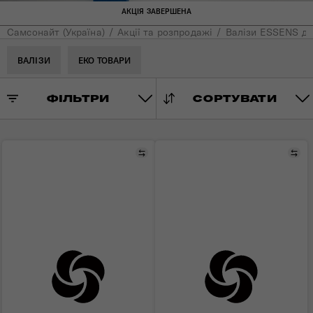
АКЦІЯ ЗАВЕРШЕНА
Самсонайт (Україна)
Акції та розпродажі
Валізи ESSENS дл
ВАЛІЗИ
ЕКО ТОВАРИ
ФІЛЬТРИ
СОРТУВАТИ
Порівняти
Пор