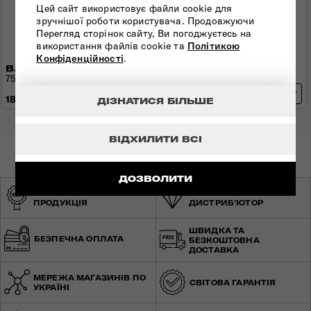
Цей сайт використовує файли cookie для
зручнішої роботи користувача. Продовжуючи
Перегляд сторінок сайту, Ви погоджуєтесь на
використання файлів cookie та
Політикою
Конфіденційності
.
ВАЛІЗА 75 СМ ESSENS
ВАЛІЗА 55 СМ ESSENS
75x52x33 см | 4,2 кг | 111 л
55x40x20 см | 2,6 кг | 39 л
18 360 грн
15 830 грн
ДІЗНАТИСЯ БІЛЬШЕ
ВІДХИЛИТИ ВСІ
ДОЗВОЛИТИ
ОРИГІНАЛЬНА
ЕКСКЛЮЗИВНИЙ
ПРОДУКЦІЯ
ДИСТРИБ'ЮТОР
ШВИДКА ТА
БЕЗПЕЧНА ОПЛАТА
БЕЗКОШТОВНА
ДОСТАВКА
МЕРЕЖА МАГАЗИНІВ ПО
СВІТОВА ГАРАНТІЯ
УКРАЇНІ