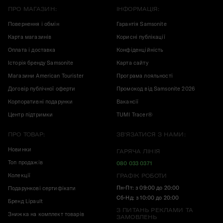
ПРО МАГАЗИН:
ІНФОРМАЦІЯ:
Повернення і обмін
Гарантія Samsonite
Карта магазинів
Корисні публікації
Оплата і доставка
Конфіденційність
Історія бренду Samsonite
Карта сайту
Магазини American Tourister
Програма лояльності
Договір публічної оферти
Промокод від Samsonite 2026
Корпоративні подарунки
Вакансії
Центр підтримки
TUMI Tracer®
ПРО ТОВАР:
ЗВ'ЯЗАТИСЯ З НАМИ:
Новинки
ГАРЯЧА ЛІНІЯ
Топ продажів
080 033 0371
Колекції
ГРАФІК РОБОТИ
Пн-Пт: з 09:00 до 20:00
Подарункові сертифікати
Сб-Нд: з 10:00 до 20:00
Бренд Lipault
З ПИТАНЬ РЕКЛАМИ ТА
Знижка на комплект товарів
ЗАМОВЛЕНЬ