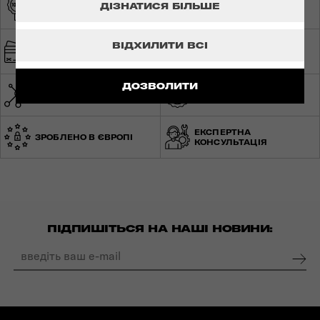
ОРИГІНАЛЬНА
ЕКСКЛЮЗИВНИЙ
ДІЗНАТИСЯ БІЛЬШЕ
ПРОДУКЦІЯ
ДИСТРИБ'ЮТОР
ШВИДКА ТА
ВІДХИЛИТИ ВСІ
БЕЗПЕЧНА ОПЛАТА
БЕЗКОШТОВНА
ДОСТАВКА
ДОЗВОЛИТИ
МЕРЕЖА МАГАЗИНІВ ПО
СВІТОВА ГАРАНТІЯ
УКРАЇНІ
ЕКСПЕРТНА
ЗРОБЛЕНО В ЄВРОПІ
КОНСУЛЬТАЦІЯ
ПІДПИШІТЬСЯ НА НАШІ НОВИНИ: