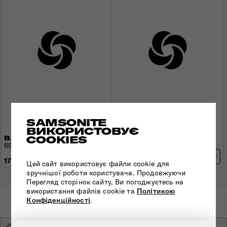
SAMSONITE
ВИКОРИСТОВУЄ
COOKIES
ВАЛІЗА 69 СМ ESSENS
ВАЛІЗА 55 СМ ESSENS
69x49x30 см | 3,8 кг | 88 л
55x40x20 см | 2,6 кг | 39 л
17 290 грн
15 830 грн
Цей сайт використовує файли cookie для
зручнішої роботи користувача. Продовжуючи
Перегляд сторінок сайту, Ви погоджуєтесь на
використання файлів cookie та
Політикою
Конфіденційності
.