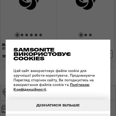
ВАЛІЗА 81 СМ PROXIS
ВАЛІЗА 86 СМ PROXIS
81x57x32 см | 3,5 кг | 125 л
86x61x33 см | 3,9 кг | 147 л
SAMSONITE
ВИКОРИСТОВУЄ
35 520 грн
38 090 грн
COOKIES
Цей сайт використовує файли cookie для
зручнішої роботи користувача. Продовжуючи
Перегляд сторінок сайту, Ви погоджуєтесь на
використання файлів cookie та
Політикою
Конфіденційності
.
ОРИГІНАЛЬНА
ЕКСКЛЮЗИВНИЙ
ПРОДУКЦІЯ
ДИСТРИБ'ЮТОР
ДІЗНАТИСЯ БІЛЬШЕ
ШВИДКА ТА
БЕЗПЕЧНА ОПЛАТА
БЕЗКОШТОВНА
ДОСТАВКА