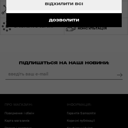
ВІДХИЛИТИ ВСІ
МЕРЕЖА МАГАЗИНІВ ПО
СВІТОВА ГАРАНТІЯ
УКРАЇНІ
ДОЗВОЛИТИ
ЕКСПЕРТНА
ЗРОБЛЕНО В ЄВРОПІ
КОНСУЛЬТАЦІЯ
ПІДПИШІТЬСЯ НА НАШІ НОВИНИ:
ПРО МАГАЗИН:
ІНФОРМАЦІЯ:
Повернення і обмін
Гарантія Samsonite
Карта магазинів
Корисні публікації