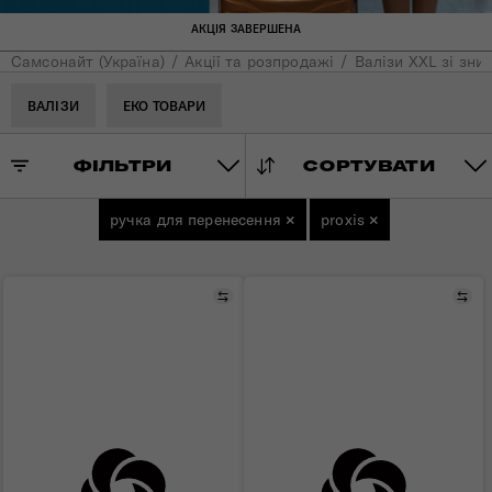
АКЦІЯ ЗАВЕРШЕНА
Самсонайт (Україна)
Акції та розпродажі
Валізи XXL зі зни
ВАЛІЗИ
ЕКО ТОВАРИ
ФІЛЬТРИ
СОРТУВАТИ
ручка для перенесення
×
proxis
×
Порівняти
Пор