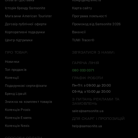
Оплата і доставка
Конфіденційність
Історія бренду Samsonite
Карта сайту
Магазини American Tourister
Програма лояльності
Договір публічної оферти
Промокод від Samsonite 2026
Корпоративні подарунки
Вакансії
Центр підтримки
TUMI Tracer®
ПРО ТОВАР:
ЗВ'ЯЗАТИСЯ З НАМИ:
Новинки
ГАРЯЧА ЛІНІЯ
Топ продажів
080 033 0371
Колекції
ГРАФІК РОБОТИ
Пн-Пт: з 09:00 до 20:00
Подарункові сертифікати
Сб-Нд: з 10:00 до 20:00
Бренд Lipault
З ПИТАНЬ РЕКЛАМИ ТА
Знижка на комплект товарів
ЗАМОВЛЕНЬ
Колекція Proxis
sales@samsonite.ua
Колекція Essens
ДЛЯ СКАРГ І ПРОПОЗИЦІЙ
Колекція Nexis
help@samsonite.ua