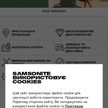
АКЦІЯ ЗАВЕРШЕНА
ОРИГІНАЛЬНА
ЕКСКЛЮЗИВНИЙ
ПРОДУКЦІЯ
ДИСТРИБ'ЮТОР
ШВИДКА ТА
БЕЗПЕЧНА ОПЛАТА
БЕЗКОШТОВНА
ДОСТАВКА
МЕРЕЖА МАГАЗИНІВ ПО
СВІТОВА ГАРАНТІЯ
УКРАЇНІ
SAMSONITE
ЕКСПЕРТНА
ВИКОРИСТОВУЄ
ЗРОБЛЕНО В ЄВРОПІ
КОНСУЛЬТАЦІЯ
COOKIES
Цей сайт використовує файли cookie для
зручнішої роботи користувача. Продовжуючи
Перегляд сторінок сайту, Ви погоджуєтесь на
використання файлів cookie та
Політикою
ПІДПИШІТЬСЯ НА НАШІ НОВИНИ: