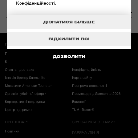
Конфіденційності
.
ДІЗНАТИСЯ БІЛЬШЕ
ВІДХИЛИТИ ВСІ
ПРО МАГАЗИН:
ІНФОРМАЦІЯ:
Повернення і обмін
Гарантія Samsonite
ДОЗВОЛИТИ
Карта магазинів
Корисні публікації
Оплата і доставка
Конфіденційність
Історія бренду Samsonite
Карта сайту
Магазини American Tourister
Програма лояльності
Договір публічної оферти
Промокод від Samsonite 2026
Корпоративні подарунки
Вакансії
Центр підтримки
TUMI Tracer®
ПРО ТОВАР:
ЗВ'ЯЗАТИСЯ З НАМИ:
Новинки
ГАРЯЧА ЛІНІЯ