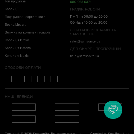
Топ продажів
080 033 0371
Колекції
ГРАФІК РОБОТИ
Пн-Пт: з 09:00 до 20:00
Подарункові сертифікати
Сб-Нд: з 10:00 до 20:00
Бренд Lipault
З ПИТАНЬ РЕКЛАМИ ТА
Знижка на комплект товарів
ЗАМОВЛЕНЬ
Колекція Proxis
sales@samsonite.ua
Колекція Essens
ДЛЯ СКАРГ І ПРОПОЗИЦІЙ
Колекція Nexis
help@samsonite.ua
СПОСОБИ ОПЛАТИ
НАШІ БРЕНДИ
Copyright © 2026 Samsonite. Всі права захищені.
Created by
Seo-Evolution