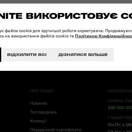
ITE ВИКОРИСТОВУЄ C
ПІДПИШІТЬСЯ НА НАШІ
НОВИНИ:
ує файли cookie для зручнішої роботи користувача. Продовжуюч
сь на використання файлів cookie та
Політикою Конфіденційнос
ВІДХИЛИТИ ВСІ
ДІЗНАТИСЯ БІЛЬШЕ
ПРО ТОВАР:
ЗВ'ЯЗАТИС
ГАРЯЧА ЛІН
Новинки
080 033 03
Топ продажів
ГРАФІК РО
Колекції
Пн-Пт: з 09
Подарункові сертифікати
Сб-Нд: з 10