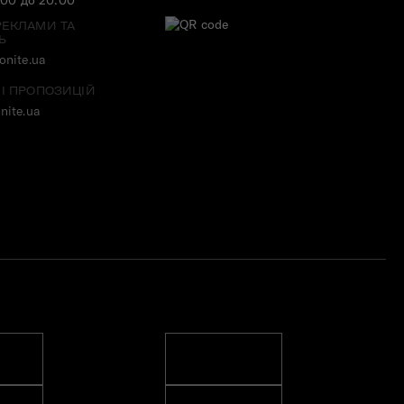
РЕКЛАМИ ТА
Ь
nite.ua
 І ПРОПОЗИЦІЙ
nite.ua