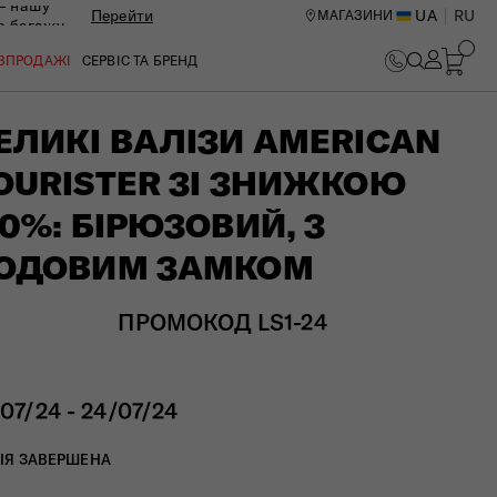
— нашу
Перейти
UA
RU
МАГАЗИНИ
ю багажу
ОЗПРОДАЖІ
СЕРВІС ТА БРЕНД
ЕЛИКІ ВАЛІЗИ AMERICAN
OURISTER ЗІ ЗНИЖКОЮ
10%: БІРЮЗОВИЙ, З
ОДОВИМ ЗАМКОМ
ПРОМОКОД LS1-24
/07/24 - 24/07/24
ИЙ ЦЕНТР В КИЄВІ
ІЯ ЗАВЕРШЕНА