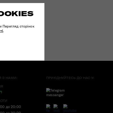
OOKIES
и Перегляд сторінок
ті
.
Я З НАМИ:
ПРИЄДНУЙТЕСЬ ДО НАС У:
ІЯ
71
БОТИ
:00 до 20:00
:00 до 20:00