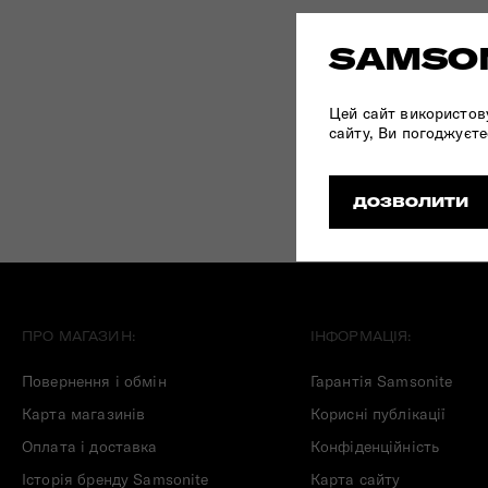
Складані сумки
SAMSON
Дивитись все
Цей сайт використов
сайту, Ви погоджуєте
ДОЗВОЛИТИ
ПРО МАГАЗИН:
ІНФОРМАЦІЯ:
Повернення і обмін
Гарантія Samsonite
Карта магазинів
Корисні публікації
Оплата і доставка
Конфіденційність
Історія бренду Samsonite
Карта сайту