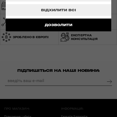
ШВИДКА ТА
БЕЗПЕЧНА ОПЛАТА
БЕЗКОШТОВНА
ДОСТАВКА
ВІДХИЛИТИ ВСІ
МЕРЕЖА МАГАЗИНІВ ПО
СВІТОВА ГАРАНТІЯ
УКРАЇНІ
ДОЗВОЛИТИ
ЕКСПЕРТНА
ЗРОБЛЕНО В ЄВРОПІ
КОНСУЛЬТАЦІЯ
ПІДПИШІТЬСЯ НА НАШІ НОВИНИ:
ПРО МАГАЗИН:
ІНФОРМАЦІЯ:
Повернення і обмін
Гарантія Samsonite