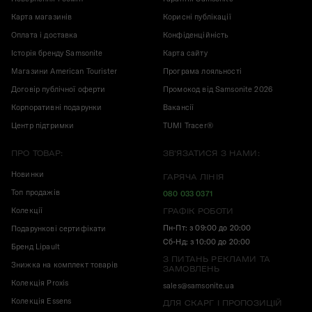
Карта магазинів
Корисні публікації
Оплата і доставка
Конфіденційність
Історія бренду Samsonite
Карта сайту
Магазини American Tourister
Програма лояльності
Договір публічної оферти
Промокод від Samsonite 2026
Корпоративні подарунки
Вакансії
Центр підтримки
TUMI Tracer®
ПРО ТОВАР:
ЗВ'ЯЗАТИСЯ З НАМИ:
Новинки
ГАРЯЧА ЛІНІЯ
Топ продажів
080 033 0371
Колекції
ГРАФІК РОБОТИ
Пн-Пт: з 09:00 до 20:00
Подарункові сертифікати
Сб-Нд: з 10:00 до 20:00
Бренд Lipault
З ПИТАНЬ РЕКЛАМИ ТА
Знижка на комплект товарів
ЗАМОВЛЕНЬ
Колекція Proxis
sales@samsonite.ua
Колекція Essens
ДЛЯ СКАРГ І ПРОПОЗИЦІЙ