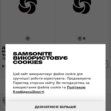
ДОРОЖНЯ СУМКА НА
ДОРОЖНЯ СУМКА НА
КОЛЕСАХ URBAN
КОЛЕСАХ URBAN
SAMSONITE
TRACK
TRACK
ВИКОРИСТОВУЄ
78,5x44x43 см | 3 кг | 116 л
77x41x40 см | 3 кг | 116 л
COOKIES
9 550 грн
8 640 грн
Цей сайт використовує файли cookie для
зручнішої роботи користувача. Продовжуючи
Перегляд сторінок сайту, Ви погоджуєтесь на
використання файлів cookie та
Політикою
Конфіденційності
.
ОРИГІНАЛЬНА
ЕКСКЛЮЗИВНИЙ
ПРОДУКЦІЯ
ДИСТРИБ'ЮТОР
ДІЗНАТИСЯ БІЛЬШЕ