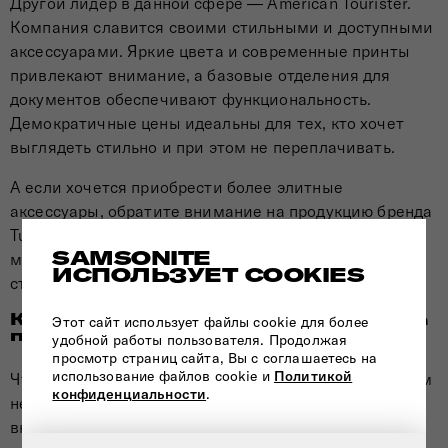
Другой лидер в данной сфере — American Tourister.
Компания славится своими стильными и доступными
аксессуарами. Яркие цвета и современные принты
привлекают внимание, а базовые отделения для
документов обеспечивают функциональность.
Демократичные цены идеальны для тех, кто хочет
выглядеть стильно и при этом не переплачивать.
А если хочется приобрести более элитные
аксессуары, обратите внимание на продукцию бренда
Tumi. Их сумки отличаются высококачественными
SAMSONITE
материалами, а строгий дизайн без лишних деталей
ИСПОЛЬЗУЕТ COOKIES
станет идеальным выбором для деловых людей.
Как выбрать подходящую сумку на
Этот сайт использует файлы cookie для более
пояс для активного отдыха?
удобной работы пользователя. Продолжая
просмотр страниц сайта, Вы с соглашаетесь на
использование файлов cookie и
Политикой
Чтобы сумка для документов на пояс прослужила вам
конфиденциальности
.
не один год, при покупке необходимо обращать
внимание на ряд критериев: