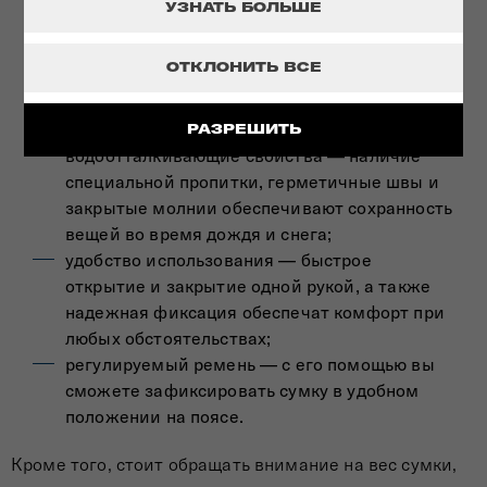
УЗНАТЬ БОЛЬШЕ
качество материалов — изделия должны
легко очищаться от загрязнений и быть
ОТКЛОНИТЬ ВСЕ
устойчивыми к деформациям, лучшим
решением считаются модели из кожи и
экокожи, нейлона, полиэстера;
РАЗРЕШИТЬ
водоотталкивающие свойства — наличие
специальной пропитки, герметичные швы и
закрытые молнии обеспечивают сохранность
вещей во время дождя и снега;
удобство использования — быстрое
открытие и закрытие одной рукой, а также
надежная фиксация обеспечат комфорт при
любых обстоятельствах;
регулируемый ремень — с его помощью вы
сможете зафиксировать сумку в удобном
положении на поясе.
Кроме того, стоит обращать внимание на вес сумки,