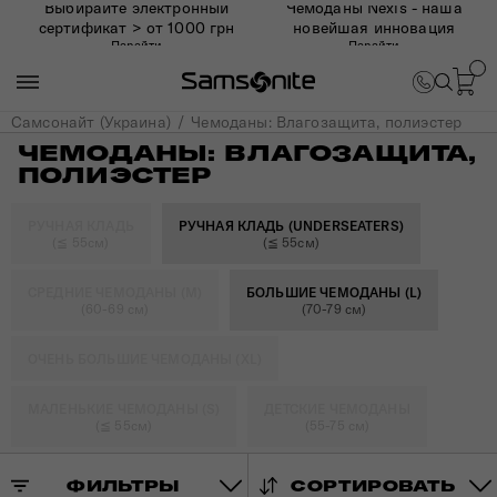
Выбирайте электронный
Чемоданы Nexis - наша
сертификат > от 1000 грн
новейшая инновация
Перейти
Перейти
Самсонайт (Украина)
Чемоданы: Влагозащита, полиэстер
ЧЕМОДАНЫ: ВЛАГОЗАЩИТА,
ПОЛИЭСТЕР
РУЧНАЯ КЛАДЬ
РУЧНАЯ КЛАДЬ (UNDERSEATERS)
(≦ 55см)
(≦ 55см)
СРЕДНИЕ ЧЕМОДАНЫ (M)
БОЛЬШИЕ ЧЕМОДАНЫ (L)
(60-69 см)
(70-79 см)
ОЧЕНЬ БОЛЬШИЕ ЧЕМОДАНЫ (XL)
МАЛЕНЬКИЕ ЧЕМОДАНЫ (S)
ДЕТСКИЕ ЧЕМОДАНЫ
(≦ 55см)
(55-75 см)
ФИЛЬТРЫ
СОРТИРОВАТЬ