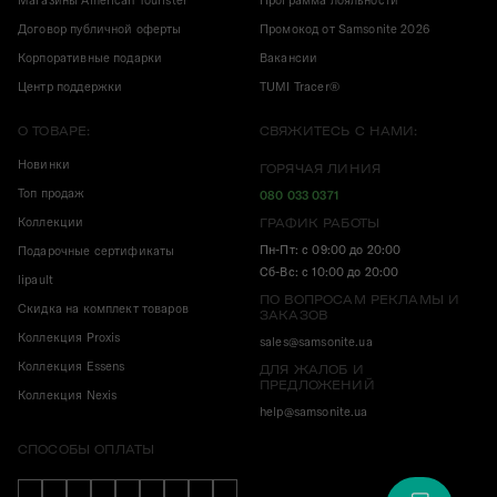
Магазины American Tourister
Программа лояльности
Договор публичной оферты
Промокод от Samsonite 2026
Корпоративные подарки
Вакансии
Центр поддержки
TUMI Tracer®
О ТОВАРЕ:
СВЯЖИТЕСЬ С НАМИ:
Новинки
ГОРЯЧАЯ ЛИНИЯ
Топ продаж
080 033 0371
Коллекции
ГРАФИК РАБОТЫ
Пн-Пт: с 09:00 до 20:00
Подарочные сертификаты
Сб-Вс: с 10:00 до 20:00
lipault
ПО ВОПРОСАМ РЕКЛАМЫ И
Скидка на комплект товаров
ЗАКАЗОВ
Коллекция Proxis
sales@samsonite.ua
Коллекция Essens
ДЛЯ ЖАЛОБ И
ПРЕДЛОЖЕНИЙ
Коллекция Nexis
help@samsonite.ua
СПОСОБЫ ОПЛАТЫ