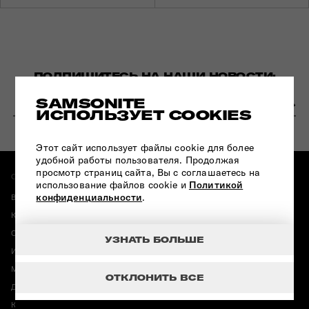
ПОДПИШИТЕСЬ НА НАШИ НОВОСТИ:
SAMSONITE
ИСПОЛЬЗУЕТ COOKIES
Этот сайт использует файлы cookie для более
удобной работы пользователя. Продолжая
просмотр страниц сайта, Вы с соглашаетесь на
О МАГАЗИНЕ:
ИНФОРМАЦИЯ:
использование файлов cookie и
Политикой
конфиденциальности
.
Возврат и обмен
Гарантия Samsonite
Карта магазинов
Полезные публикации
Оплата и доставка
Конфиденциальность
УЗНАТЬ БОЛЬШЕ
История бренда Samsonite
Карта сайта
Магазины American Tourister
Программа лояльности
ОТКЛОНИТЬ ВСЕ
Договор публичной оферты
Промокод от Samsonite 2026
Корпоративные подарки
Вакансии