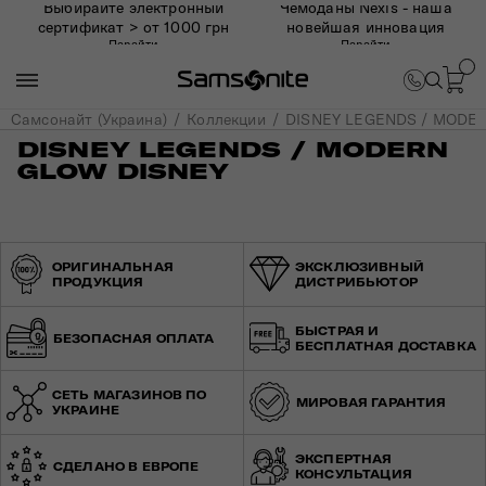
Выбирайте электронный
Чемоданы Nexis - наша
сертификат > от 1000 грн
новейшая инновация
Перейти
Перейти
Самсонайт (Украина)
Коллекции
DISNEY LEGENDS / MODE
DISNEY LEGENDS / MODERN
GLOW DISNEY
ОРИГИНАЛЬНАЯ
ЭКСКЛЮЗИВНЫЙ
ПРОДУКЦИЯ
ДИСТРИБЬЮТОР
БЫСТРАЯ И
БЕЗОПАСНАЯ ОПЛАТА
БЕСПЛАТНАЯ ДОСТАВКА
СЕТЬ МАГАЗИНОВ ПО
МИРОВАЯ ГАРАНТИЯ
УКРАИНЕ
ЭКСПЕРТНАЯ
СДЕЛАНО В ЕВРОПЕ
КОНСУЛЬТАЦИЯ