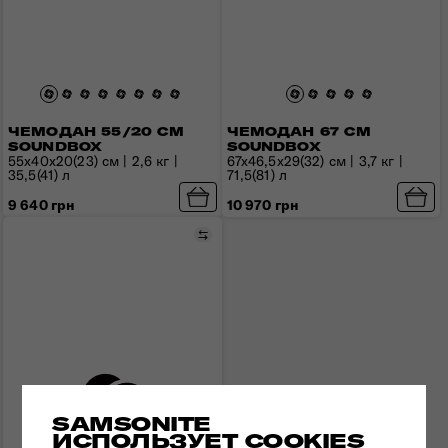
ЧЕМОДАН 55/20 СМ
ЧЕМОДАН 67 СМ
SOUNDBOX
SOUNDBOX
55x40x20(23) см | 2,6 кг |
67x46,5x29(32) см | 3,7 кг |
35,5(41) л
71,5(81) л
9 640 грн
10 970 грн
Сравнить
SAMSONITE
ИСПОЛЬЗУЕТ COOKIES