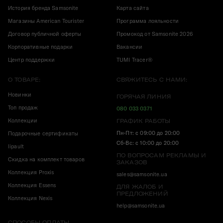
История бренда Samsonite
Карта сайта
Магазины American Tourister
Программа лояльности
Договор публичной оферты
Промокод от Samsonite 2026
Корпоративные подарки
Вакансии
Центр поддержки
TUMI Tracer®
О ТОВАРЕ:
СВЯЖИТЕСЬ С НАМИ:
Новинки
ГОРЯЧАЯ ЛИНИЯ
Топ продаж
080 033 0371
Коллекции
ГРАФИК РАБОТЫ
Пн-Пт: с 09:00 до 20:00
Подарочные сертификаты
Сб-Вс: с 10:00 до 20:00
lipault
ПО ВОПРОСАМ РЕКЛАМЫ И
Скидка на комплект товаров
ЗАКАЗОВ
Коллекция Proxis
sales@samsonite.ua
Коллекция Essens
ДЛЯ ЖАЛОБ И
ПРЕДЛОЖЕНИЙ
Коллекция Nexis
help@samsonite.ua
СПОСОБЫ ОПЛАТЫ