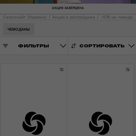
АКЦИЯ ЗАВЕРШЕНА
Самсонайт (Украина)
Акции и распродажи
-10% на чемода
ЧЕМОДАНЫ
ФИЛЬТРЫ
СОРТИРОВАТЬ
Сравнить
Сра