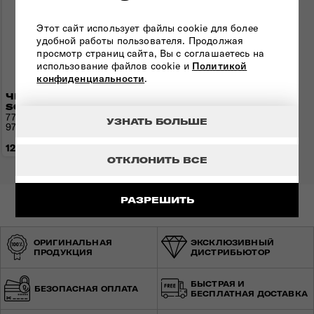
Этот сайт использует файлы cookie для более
удобной работы пользователя. Продолжая
просмотр страниц сайта, Вы с соглашаетесь на
использование файлов cookie и
Политикой
конфиденциальности
.
ЧЕМОДАН 77 СМ
SOUNDBOX
77x51,5x29,5(32,5) см | 4,2 кг |
УЗНАТЬ БОЛЬШЕ
97/110 л
12 500 грн
ОТКЛОНИТЬ ВСЕ
РАЗРЕШИТЬ
ОРИГИНАЛЬНАЯ
ЭКСКЛЮЗИВНЫЙ
ПРОДУКЦИЯ
ДИСТРИБЬЮТОР
БЫСТРАЯ И
БЕЗОПАСНАЯ ОПЛАТА
БЕСПЛАТНАЯ ДОСТАВКА