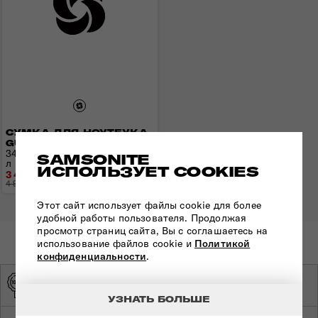
СУМКА ДЛЯ НОУТБУКА
GUARDIT 2.0
34,5x24,5x8,5 см | 0,4 кг | 9,5
SAMSONITE
л
ИСПОЛЬЗУЕТ COOKIES
3 451 грн
4 930 грн
- 1 479 грн
Этот сайт использует файлы cookie для более
удобной работы пользователя. Продолжая
просмотр страниц сайта, Вы с соглашаетесь на
использование файлов cookie и
Политикой
конфиденциальности
.
ОРИГИНАЛЬНАЯ
ЭКСКЛЮЗИВНЫЙ
ПРОДУКЦИЯ
ДИСТРИБЬЮТОР
УЗНАТЬ БОЛЬШЕ