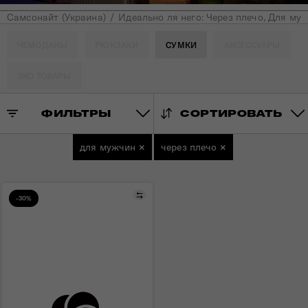
Самсонайт (Украина)
Идеально ля него: Через плечо, Для му
ЧЕМОДАНЫ
РЮКЗАКИ
СУМКИ
АКСЕССУАРЫ
ЭКО ТОВАРЫ
ФИЛЬТРЫ
СОРТИРОВАТЬ
для мужчин
×
через плечо
×
Сравнить
-30%