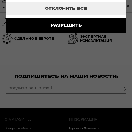
БЫСТРАЯ И
БЕЗОПАСНАЯ ОПЛАТА
БЕСПЛАТНАЯ ДОСТАВКА
ОТКЛОНИТЬ ВСЕ
СЕТЬ МАГАЗИНОВ ПО
МИРОВАЯ ГАРАНТИЯ
УКРАИНЕ
РАЗРЕШИТЬ
ЭКСПЕРТНАЯ
СДЕЛАНО В ЕВРОПЕ
КОНСУЛЬТАЦИЯ
ПОДПИШИТЕСЬ НА НАШИ НОВОСТИ:
О МАГАЗИНЕ:
ИНФОРМАЦИЯ:
Возврат и обмен
Гарантия Samsonite