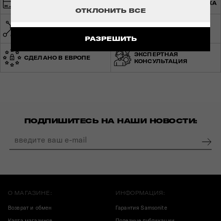
БЕСПЛАТНАЯ ДОСТАВКА
ОТКЛОНИТЬ ВСЕ
СЕТЬ МАГАЗИНОВ ПО
МИРОВАЯ ГАРАНТИЯ
УКРАИНЕ
РАЗРЕШИТЬ
ЭКСПЕРТНАЯ
СДЕЛАНО В ЕВРОПЕ
КОНСУЛЬТАЦИЯ
ПОДПИШИТЕСЬ НА НАШИ НОВОСТИ:
О МАГАЗИНЕ:
ИНФОРМАЦИЯ:
Возврат и обмен
Гарантия Samsonite
Карта магазинов
Полезные публикации