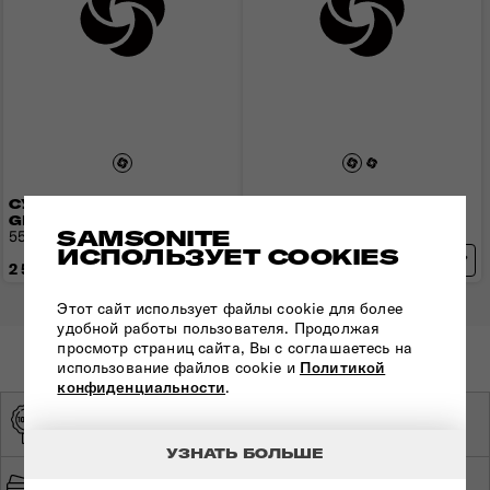
СУМКА ДОРОЖНАЯ
СУМКА ДОРОЖНАЯ
GLOBAL TA
GLOBAL TA
SAMSONITE
55x30x21 см | 0.5 кг | 34 л
70x36x26 см | 0.4 кг | 49 л
ИСПОЛЬЗУЕТ COOKIES
2 520 грн
2 630 грн
Этот сайт использует файлы cookie для более
удобной работы пользователя. Продолжая
просмотр страниц сайта, Вы с соглашаетесь на
использование файлов cookie и
Политикой
конфиденциальности
.
ОРИГИНАЛЬНАЯ
ЭКСКЛЮЗИВНЫЙ
ПРОДУКЦИЯ
ДИСТРИБЬЮТОР
УЗНАТЬ БОЛЬШЕ
БЫСТРАЯ И
БЕЗОПАСНАЯ ОПЛАТА