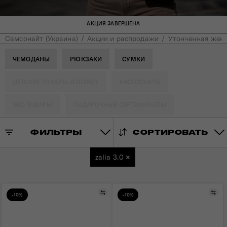
АКЦИЯ ЗАВЕРШЕНА
Самсонайт (Украина)
Акции и распродажи
Утонченная женс
ЧЕМОДАНЫ
РЮКЗАКИ
СУМКИ
ДЕТСКИЕ ТОВАРЫ И DISNEY
АКСЕССУАРЫ
ЭКО ТОВАРЫ
ПОДАРОЧНЫЕ СЕРТИФИКАТЫ
ФИЛЬТРЫ
СОРТИРОВАТЬ
zalia 3.0
×
Сравнить
Сра
-10%
-10%