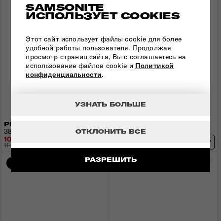
SAMSONITE
ИСПОЛЬЗУЕТ COOKIES
Этот сайт использует файлы cookie для более
удобной работы пользователя. Продолжая
просмотр страниц сайта, Вы с соглашаетесь на
использование файлов cookie и
Политикой
конфиденциальности
.
УЗНАТЬ БОЛЬШЕ
РЮКЗАК 14.1" ZALIA 3.0
РЮКЗАК ZALIA 3.0
38,5x28x11 см | 1 кг | 13 л
35x26x14 см | 0,6 кг | 13 л
ОТКЛОНИТЬ ВСЕ
10 377 грн
7 544 грн
11 530 грн
- 1 153 грн
9 430 грн
- 1 886 грн
РАЗРЕШИТЬ
Сравнить
Сра
-20%
-20%