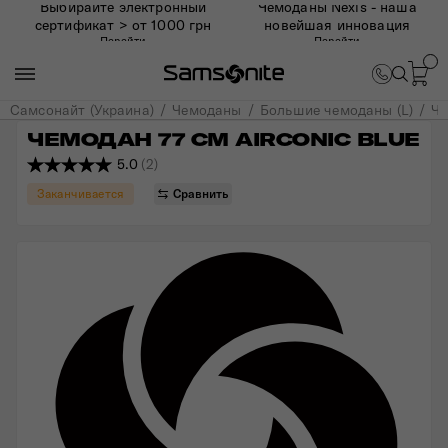
Выбирайте электронный
Чемоданы Nexis - наша
сертификат > от 1000 грн
новейшая инновация
Перейти
Перейти
Самсонайт (Украина)
Чемоданы
Большие чемоданы (L)
Че
ЧЕМОДАН 77 СМ AIRCONIC BLUE
5.0
(2)
Заканчивается
Сравнить