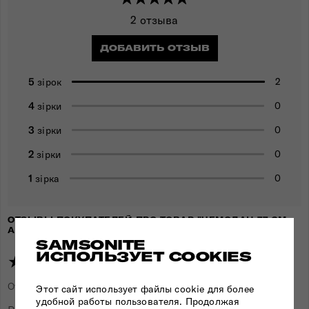
2 отзыва
ДОБАВИТЬ ОТЗЫВ
5
2
зірок
4
0
зірки
3
0
зірки
2
0
зірки
1
0
зірка
ОТЗЫВЫ ПОКУПАТЕЛЕЙ ПРО ТОВАР "ЧЕМОДАН 77 СМ
AIRCONIC BLUE"
SAMSONITE
ИСПОЛЬЗУЕТ COOKIES
★★★★★
Отзыв добавлен
6 месяцев назад
пользователем
Дмитрий
Этот сайт использует файлы cookie для более
удобной работы пользователя. Продолжая