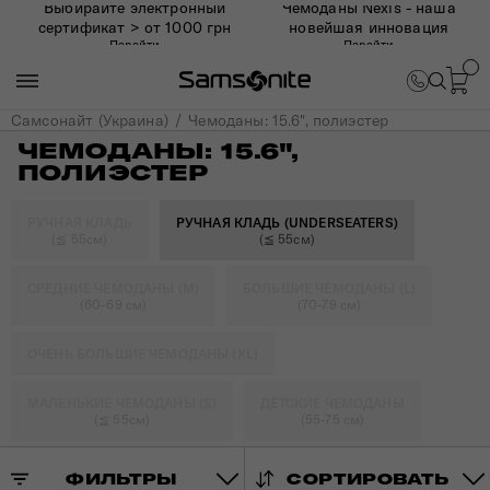
Выбирайте электронный
Чемоданы Nexis - наша
сертификат > от 1000 грн
новейшая инновация
Перейти
Перейти
Самсонайт (Украина)
Чемоданы: 15.6", полиэстер
ЧЕМОДАНЫ: 15.6",
ПОЛИЭСТЕР
РУЧНАЯ КЛАДЬ
РУЧНАЯ КЛАДЬ (UNDERSEATERS)
(≦ 55см)
(≦ 55см)
СРЕДНИЕ ЧЕМОДАНЫ (M)
БОЛЬШИЕ ЧЕМОДАНЫ (L)
(60-69 см)
(70-79 см)
ОЧЕНЬ БОЛЬШИЕ ЧЕМОДАНЫ (XL)
МАЛЕНЬКИЕ ЧЕМОДАНЫ (S)
ДЕТСКИЕ ЧЕМОДАНЫ
(≦ 55см)
(55-75 см)
ФИЛЬТРЫ
СОРТИРОВАТЬ