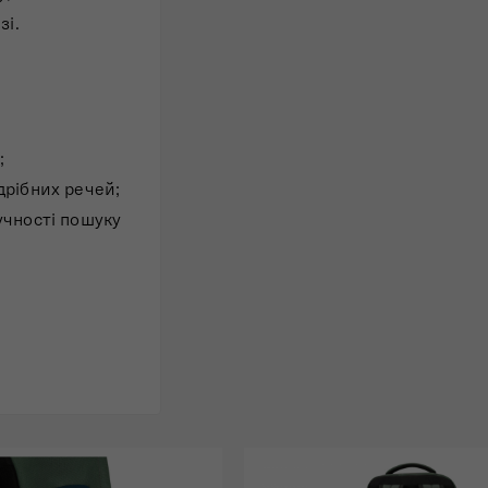
зі.
;
дрібних речей;
учності пошуку