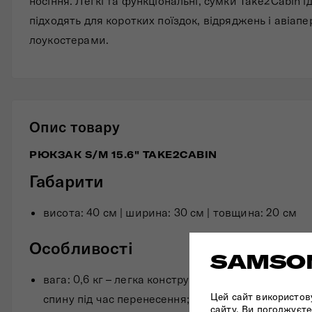
носіння. Легкі та функціональні, сумки Take2Cabin і
підходять для коротких поїздок, відряджень і авіапе
лоукостерами.
Опис товару
РЮКЗАК S/M 15.6" TAKE2CABIN
Габарити
висота: 40 см | ширина: 30 см | товщина: 20 см
Особливості
SAMSON
вага: 0,6 кг – легка конструкція, що зменшує нав
Цей сайт використов
спину під час перенесення;
сайту, Ви погоджуєте