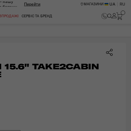
— нашу
Перейти
UA
RU
МАГАЗИНИ
ю багажу
В КОШИК
ОЗПРОДАЖІ
СЕРВІС ТА БРЕНД
15.6" TAKE2CABIN 
E
ИЙ ЦЕНТР В КИЄВІ