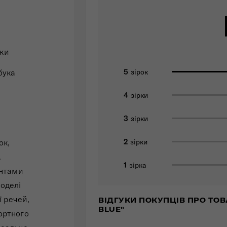
шки
5
зірок
бука
4
зірки
3
зірки
2
ок,
зірки
.
1
зірка
ентами
Моделі
ї речей,
ВІДГУКИ ПОКУПЦІВ ПРО ТОВ
BLUE"
ортного