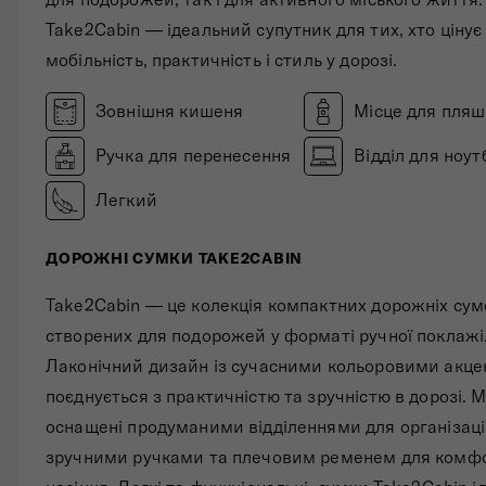
Take2Cabin — ідеальний супутник для тих, хто цінує
мобільність, практичність і стиль у дорозі.
Зовнішня кишеня
Місце для пля
Ручка для перенесення
Відділ для ноут
Легкий
ДОРОЖНІ СУМКИ TAKE2CABIN
Take2Cabin — це колекція компактних дорожніх сум
створених для подорожей у форматі ручної поклажі
Лаконічний дизайн із сучасними кольоровими акц
поєднується з практичністю та зручністю в дорозі. 
оснащені продуманими відділеннями для організаці
зручними ручками та плечовим ременем для комф