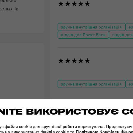
деально
★★★★★
рельотів
зручна внутрішня організація
ер
відділ для Power Bank
відділ дл
★★★★★
зручна внутрішня організація
ер
ITE ВИКОРИСТОВУЄ C
антаження на
ує файли cookie для зручнішої роботи користувача. Продовжуюч
сь на використання файлів cookie та
Політикою Конфіденційнос