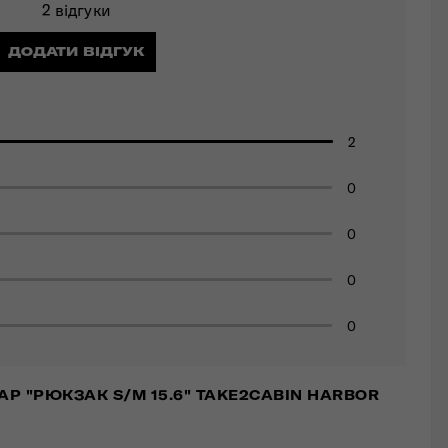
2 відгуки
ДОДАТИ ВІДГУК
2
0
0
0
0
АР "РЮКЗАК S/M 15.6" TAKE2CABIN HARBOR