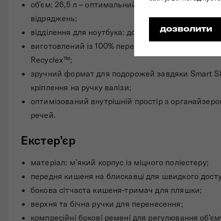
об’єм: 26,5 л – оптимальний для коротких подоро
відряджень;
ДОЗВОЛИТИ
відділення для ноутбука: до 15.6";
виготовлений із 100% переробленого поліестеру 
Recyclex™;
зручний формат для подорожей завдяки Smart Sl
кріплення на ручку валізи;
оптимізований внутрішній простір з органайзеро
речей.
Екстер’єр
матеріал: м’який корпус із міцного поліестеру;
передня кишеня на блискавці для швидкого досту
бокова сітчаста кишеня-тримач для пляшки;
верхня та бічна ручки для перенесення;
компресійні бокові ремені для регулювання об’єм