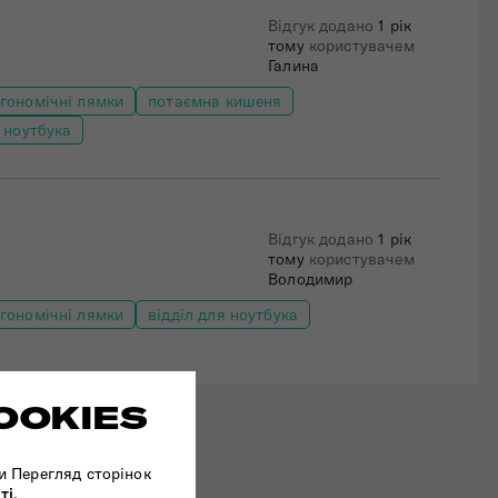
Відгук додано
1 рік
тому
користувачем
Галина
гономічні лямки
потаємна кишеня
я ноутбука
Відгук додано
1 рік
тому
користувачем
Володимир
гономічні лямки
відділ для ноутбука
OOKIES
и Перегляд сторінок
ті
.