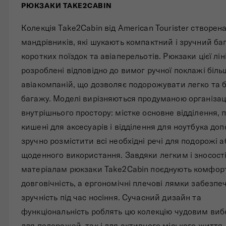
РЮКЗАКИ TAKE2CABIN
Складані сумки
Колекція Take2Cabin від American Tourister створен
Дивитись все
мандрівників, які шукають компактний і зручний ба
коротких поїздок та авіаперельотів. Рюкзаки цієї лін
розроблені відповідно до вимог ручної поклажі біль
авіакомпаній, що дозволяє подорожувати легко та 
багажу. Моделі вирізняються продуманою організац
внутрішнього простору: містке основне відділення, 
кишені для аксесуарів і відділення для ноутбука до
зручно розмістити всі необхідні речі для подорожі а
щоденного використання. Завдяки легким і зносост
матеріалам рюкзаки Take2Cabin поєднують комфорт
довговічність, а ергономічні плечові лямки забезпе
зручність під час носіння. Сучасний дизайн та
функціональність роблять цю колекцію чудовим виб
для подорожей, так і для активного міського життя.