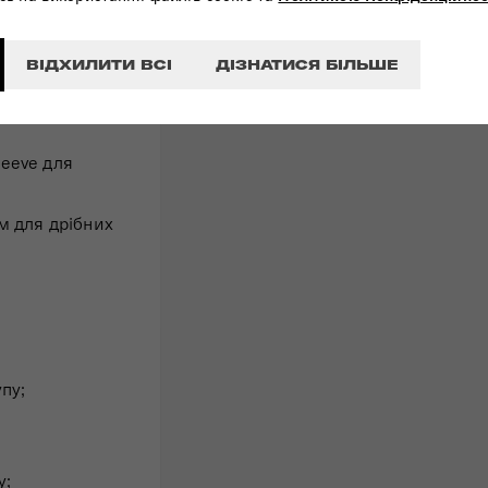
жей та
ВІДХИЛИТИ ВСІ
ДІЗНАТИСЯ БІЛЬШЕ
за технологією
eeve для
м для дрібних
пу;
у;