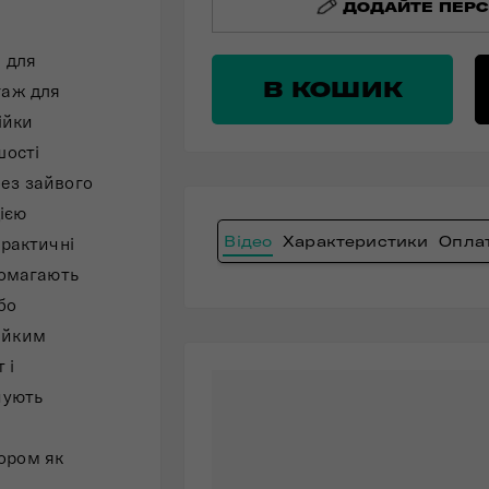
ДОДАЙТЕ ПЕРС
а для
В КОШИК
гаж для
ійки
шості
без зайвого
ією
Відео
Характеристики
Оплат
практичні
помагають
бо
ійким
 і
чують
ором як