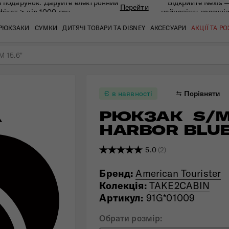
 подарунок. Даруйте eлектронний
Відкрийте Nexis 
Перейти
фікат > від 1000 грн
найновішу колекці
РЮКЗАКИ
СУМКИ
ДИТЯЧІ ТОВАРИ ТА DISNEY
АКСЕСУАРИ
АКЦІЇ ТА Р
M 15.6"
кат
кат
кат
кат
кат
кат
Є в наявності
Порівняти
РЮКЗАК  S/M 
HARBOR BLU
5.0
(2)
Бренд:
American Tourister
Колекція:
TAKE2CABIN
Артикул:
91G*01009
 ЗАПИТАННЯ
СЕРВІСН
Обрати розмір: