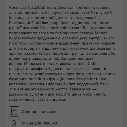
Колекція Take2Cabin від American Tourister створена
для мандрівників, які шукають компактний і зручний
багаж для коротких поїздок та авіаперельотів.
Рюкзаки цієї лінійки розроблені відповідно до вимог
ручної поклажі більшості авіакомпаній, що дозволяє
подорожувати легко та без зайвого багажу. Моделі
вирізняються продуманою організацією внутрішнього
простору: містке основне відділення, практичні кишені
для аксесуарів і відділення для ноутбука допомагають
зручно розмістити всі необхідні речі для подорожі або
щоденного використання. Завдяки легким і
зносостійким матеріалам рюкзаки Take2Cabin
поєднують комфорт і довговічність, а ергономічні
плечові лямки забезпечують зручність під час носіння.
Сучасний дизайн та функціональність роблять цю
колекцію чудовим вибором як для подорожей, так і
для активного міського життя. Take2Cabin —
ідеальний супутник для тих, хто цінує мобільність,
практичність і стиль у дорозі.
Зовнішня кишеня
Місце для пляшки