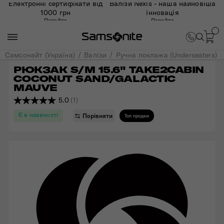
Електронні сертифікати від
Валізи Nexis - наша найновіша
1000 грн
інновація
Перейти
Перейти
Самсонайт (Україна)
Валізи
Ручна поклажа (Underseaters)
РЮКЗАК S/M 15.6" TAKE2CABIN 
COCONUT SAND/GALACTIC 
MAUVE
5.0
(1)
Є в наявності
Порівняти
Топ продаж