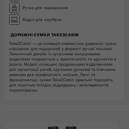
Ручка для перенесення
Відділ для ноутбука
ДОРОЖНІ СУМКИ TAKE2CABIN
Take2Cabin — це колекція компактних дорожніх сумок,
створених для подорожей у форматі ручної поклажі.
Лаконічний дизайн із сучасними кольоровими
акцентами поєднується з практичністю та зручністю в
дорозі. Моделі оснащені продуманими відділеннями
для організації речей, зручними ручками та плечовим
ременем для комфортного носіння. Легкі та
функціональні, сумки Take2Cabin ідеально підходять
для коротких поїздок, відряджень і авіаперельотів
лоукостерами.