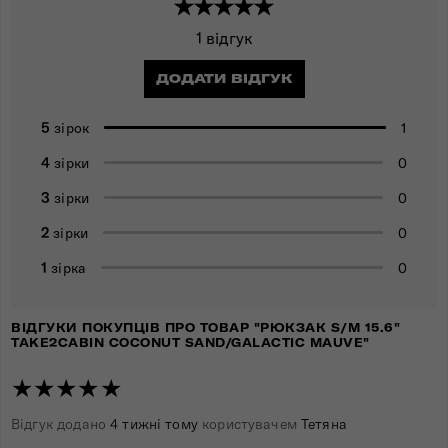
1 відгук
ДОДАТИ ВІДГУК
5
1
зірок
4
0
зірки
3
0
зірки
2
0
зірки
1
0
зірка
ВІДГУКИ ПОКУПЦІВ ПРО ТОВАР "РЮКЗАК S/M 15.6"
TAKE2CABIN COCONUT SAND/GALACTIC MAUVE"
★★★★★
Відгук додано
4 тижні тому
користувачем
Тетяна