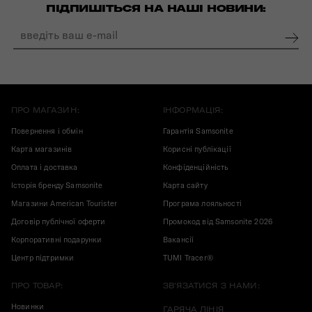
ПІДПИШІТЬСЯ НА НАШІ НОВИНИ:
ПРО МАГАЗИН:
ІНФОРМАЦІЯ:
Повернення і обмін
Гарантія Samsonite
Карта магазинів
Корисні публікації
Оплата і доставка
Конфіденційність
Історія бренду Samsonite
Карта сайту
Магазини American Tourister
Програма лояльності
Договір публічної оферти
Промокод від Samsonite 2026
Корпоративні подарунки
Вакансії
Центр підтримки
TUMI Tracer®
ПРО ТОВАР:
ЗВ'ЯЗАТИСЯ З НАМИ:
Новинки
ГАРЯЧА ЛІНІЯ